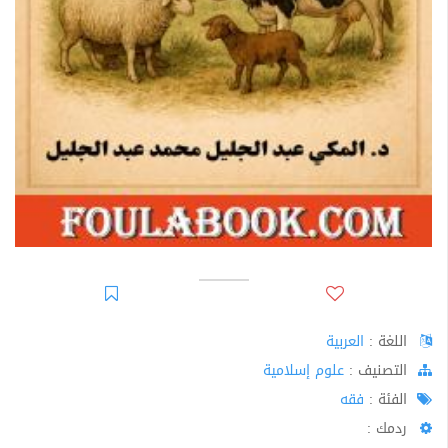
اللغة :
العربية
اﻟﺘﺼﻨﻴﻒ :
علوم إسلامية
الفئة :
فقه
ردمك :