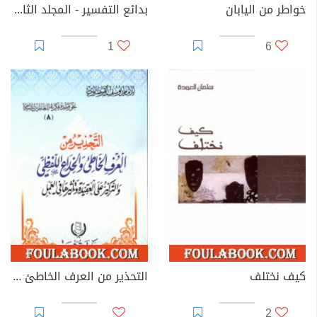
خواطر من اليابان
بدائع التفسير - المجلد الثاني
1
6
كيف نختلف
التحذير من العرف الخاطئ والخداع اللفظي
2