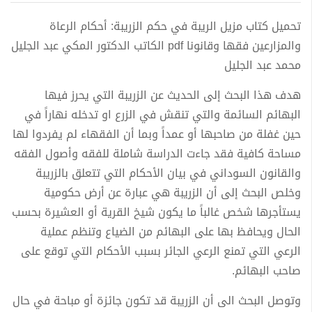
تحميل كتاب مزيل الريبة في حكم الزريبة: أحكام الرعاة
والمزارعين فقها وقانونا pdf الكاتب الدكتور المكي عبد الجليل
محمد عبد الجليل
هدف هذا البحث إلى الحديث عن الزريبة التي يحرز فيها
البهائم السائمة والتي تنقش في الزرع او تدخله نهاراً في
حين غفلة من صاحبها أو عمداً وبما أن الفقهاء لم يفردوا لها
مساحة كافية فقد جاءت الدراسة شاملة للفقه وأصول الفقه
والقانون السوداني في بيان الأحكام التي تتعلق بالزريبة
وخلص البحث إلى أن الزريبة هي عبارة عن أرض حكومية
يستأجرها شخص غالباً ما يكون شيخ القرية أو العشيرة بحسب
الحال ويحافظ بها على البهائم من الضياع وتنظم عملية
الرعي التي تمنع الرعي الجائر بسبب الأحكام التي توقع على
صاحب البهائم.
وتوصل البحث الى أن الزريبة قد تكون جائزة أو مباحة في حال