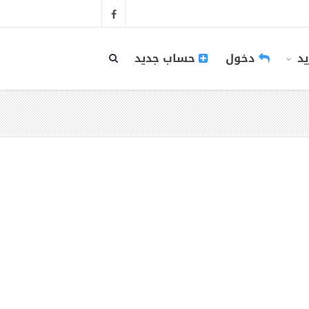
يد
دخول
حساب جديد