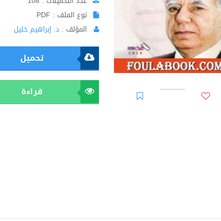
عدد التحميلات : 108
نوع الملف : PDF
المؤلف :
د. إبراهيم خليل
تحميل
قراءة