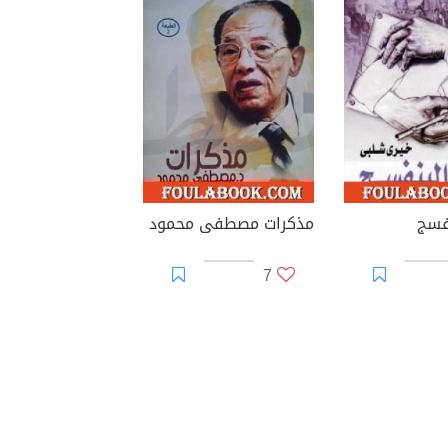
نفسج
مذكرات مصطفى محمود
7