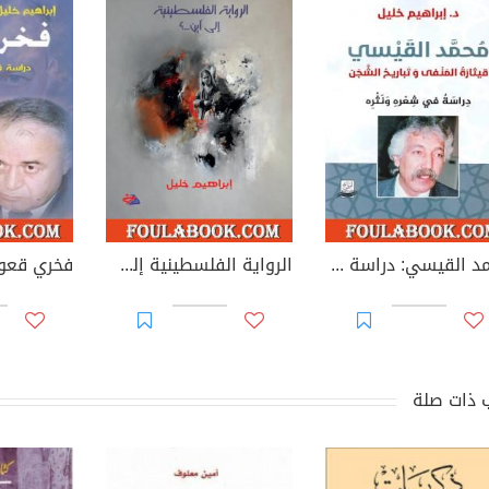
محمد القيسي: دراسة في شعره ونثره
الرواية الفلسطينية إلى أين؟
 ذات صلة