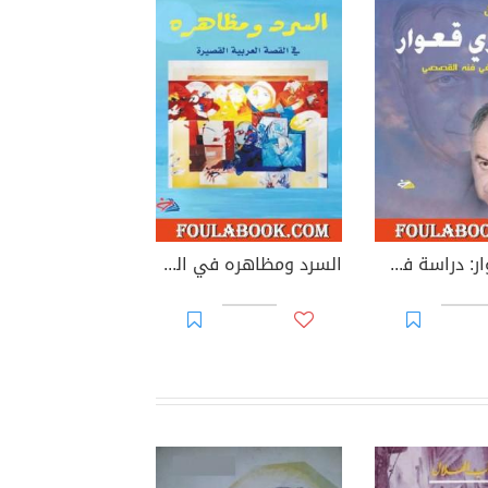
فخري قعوار: دراسة في فنه القصصي
السرد ومظاهره في القصة العربية القصيرة