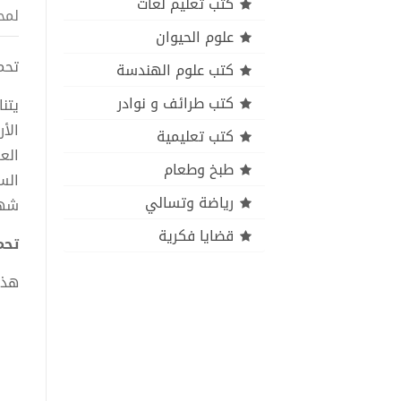
كتب تعليم لغات
لمح
علوم الحيوان
تحميل
كتب علوم الهندسة
كتب طرائف و نوادر
يتن
الأ
كتب تعليمية
الع
طبخ وطعام
الس
رياضة وتسالي
شها
قضايا فكرية
تحمي
هذا