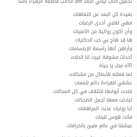
تحميل كتاب ليالي البعد pdf الكاتب فاطمة الزهراء باشا
بعيدة كل البعد عن التفاهات
فهي لقلبي أحدى الرغبات
وأن أكون روائية من الأمنيات
ها قد هاج بي حب الحكايات
وأراهن أنها راسمة الإبتسامات
أحداث مشوقة غيرت لنا الحلات
آآآه منك يا حياة
لما فعلته للأبطال من مشكلات
عشقي للقراءة دائم للممات
فتحت أبوابها لنتثقف في كل المجالات
تبادلت معها أجمل الضحكات
أيا روايات عذبت المراهقات
فأنت هوس للبنات
عيشتنا في عالم مليئ بالخرافات