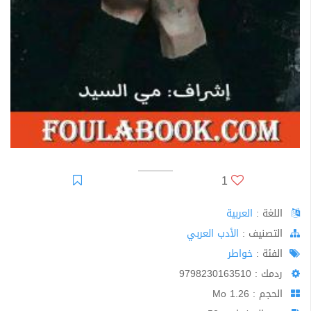
1
اللغة :
العربية
اﻟﺘﺼﻨﻴﻒ :
الأدب العربي
الفئة :
خواطر
ردمك : 9798230163510
الحجم : 1.26 Mo