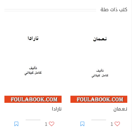
كتب ذات صلة
نـعـمان
نارادا
1
1