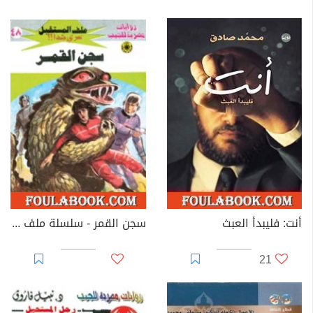
أنت: فليبدأ العبث
سجن القمر - سلسلة ملف المستقبل
21