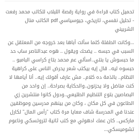
تحميل كتاب قراءة في رواية رقصة اللبلاب للكاتب محمد رفعت
- تحليل نفسي، تاريخي، جيوسياسي pdf الكاتب منال
الشربيني
...وكانت الطفلة كلما سألت أباها بعد خروجه من المعتقل عن
السبب في حبسه .. يضحك ويقول .. هوه عبدالناصر ساب حد
ما حبسوش يا بنتي..اسألي عم محمد بتاع كراسي البامبو ..
حبسوه ليه.. قال إيه بيكتب شعر يحرض الناس على كراهية
النظام.. بالذمة ده كلام.. مش عارف أقولك إيه.. أنا أيامها لا
كنت مناضل ولا يحزنون..والحكاية بصراحة.. إن واحد من
البصاصين بتوع التنظيم الطليعي..ودول كانوا منتشرين زي
الطاعون في كل مكان ، وكان من بينهم مدرسين وموظفين
عندنا في المدرسة شاف معايا مرة كتاب "رأس المال" لكارل
ماركس.. كان عمك ادهولي مع كتب ثانية لتروتسكي وناعوم
تشوميسكي...