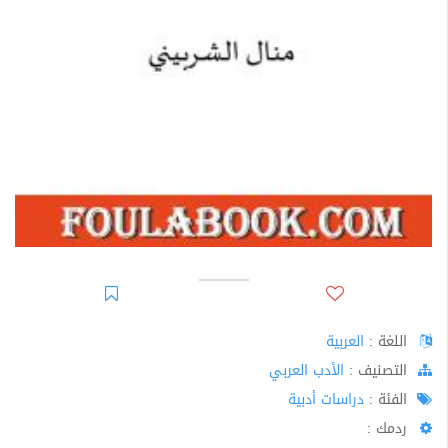
اللغة :
العربية
اﻟﺘﺼﻨﻴﻒ :
الأدب العربي
الفئة :
دراسات أدبية
ردمك :