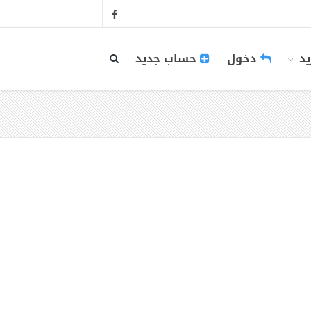
يد
دخول
حساب جديد