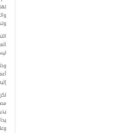
لها
وال
وتش
الت
الع
ليس
وخل
أعم
إلي
لكن
مصر
يدي
يحا
وعل