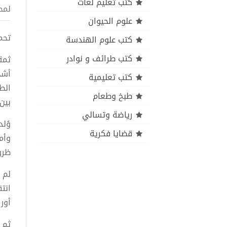
كتب تعليم لغات
لمح
علوم الحيوان
تحميل 
كتب علوم الهندسة
كتب طرائف و نوادر
ثمة
أشخ
كتب تعليمية
الط
طبخ وطعام
بين 
رياضة وتسالي
قضايا فكرية
وأمي
ظرو
لم ت
انت
أور
ثم 