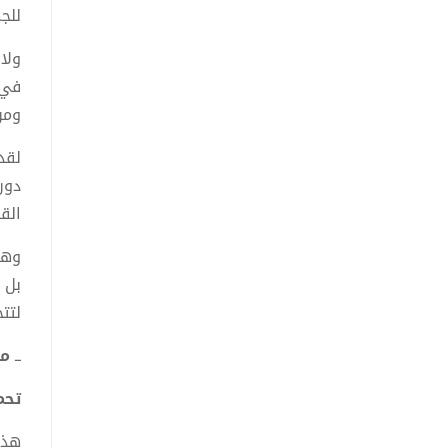
للج
ولا
في 
ومن
لقد
دون
الق
وهك
بل 
لتت
ــ
م
تحميل
هذا