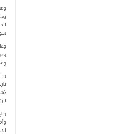
ومن
يسج
للم
سجلً
وعن
وخب
وقص
ويأ
تار
ذهن
الرؤ
ولل
وأم
الإ