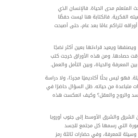
 المتعلم مدى الحياة. فالإنسان الذي
يته الفكرية. فالكتابة هنا ليست حفظًا
اقه تتراكم عامًا بعد عام، حتى أصبحت
 ويصنفها ويعيد قراءتها بعين أكثر نضجًا
وقت حصادها. ومن هذه الأوراق خرجت كتب
المعرفة والحياة، وبين التأمل والعمل.
ة. فهو ليس بحثًا أكاديميًا مجردًا، ولا دراسة
ت متباعدة من حياته. ظل السؤال حاضرًا في
لجسد والروح والعقل؟ وكيف انعكست هذه
ن الشرق والشرق الأوسط إلى جنوب أوروبا
الصورة التي رسمها كل مجتمع للجسد
وسيلة للمعرفة، وفي حضارات ثالثة رمز