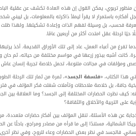
 منظور تربوي، يمكن القول إن هذه العادة تكشف عن عقلية الباحث
ل أفكاره باستمرار لا يقرأ ليملأ ذاكرته بالمعلومات، بل ليبني شخص
عرفة فحسب، بل وسيلة لفهم الذات وإعادة تشكيلها. ولهذا ظلت أور
ا حيًا لرحلة عقل امتدت أكثر من أربعين عامًا.
دما تفرغ من أعباء العمل، عاد إلى تلك الأوراق القديمة. أخذ يرتبها
رة. كانت أشبه ببذور زرعها في مواسم مختلفة من حياته، ثم حان 
ص ومؤلفات في مجالات متنوعة، تحمل خلاصة تجربة إنسان عاش بين 
تي هذا الكتاب، «
فلسفة الجسد
»، ثمرة من ثمار تلك الرحلة الطويل
يخية جافة، بل خلاصة ملاحظات وتأملات شغلت فكر المؤلف في فترا
ه: كيف نظرت الحضارات المختلفة إلى الجسد؟ وما العلاقة بين ا
ية على التربية والأخلاق والثقافة؟
إجابة عن هذه الأسئلة، تنقل المؤلف بين أفكار حضارات متعددة، م
ريكا الشمالية، مستندًا إلى ما قرأه من مصادر ومراجع، باحثًا عن 
نساني. فالجسد في نظر بعض الحضارات وعاء للروح، وفي نظر أخرى 