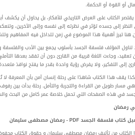
مال أو القوة أو الحكمة.
 يقتصر الكتاب على العرض التاريخي للأفكار، بل يحاول أن يكشف أب
النظر إلى جسده تؤثر في نظرته إلى نفسه وإلى الآخرين، وتنعكس
 هنا تبرز أهمية هذا الموضوع في زمن تتداخل فيه المفاهيم وتتشا
 تناول المؤلف فلسفة الجسد بأسلوب يجمع بين الأدب والفلسفة وع
 تعقيد، وجاءت اللغة قريبة من القارئ دون أن تفقد بعدها التأملي.
ارئ إلى التفكير، ولا يفرض رؤية واحدة بقدر ما يفتح نوافذ متعددة ل
ذا يقف هذا الكتاب شاهدًا على رحلة إنسان آمن بأن المعرفة لا 
هي مسار طويل من القراءة والتجربة والتأمل. رحلة بدأت بين رفوف
جسد في هذه الصفحات التي تحمل خلاصة عمر كامل من البحث والسؤ
ي رمضان
 كتاب فلسفة الجسد PDF - رمضان مصطفى سليمان
 الكتاب من تأليف رمضان مصطفى سليمان و حقوق الكتاب محفوظ