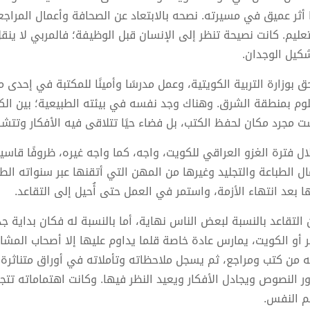
 أثر عميق في مسيرته. نصحه بالابتعاد عن الصحافة وأعمال المراجعة
تعليم. كانت نصيحة تنظر إلى الإنسان قبل الوظيفة؛ فالمربي لا ين
كيل الوجدان.
حق بوزارة التربية الكويتية، وعمل مدرسًا وأمينًا للمكتبة في إحدى
لوم بمنطقة الشرق. وهناك وجد نفسه في بيئته الطبيعية؛ بين الكتب
ت مجرد مكان لحفظ الكتب، بل فضاء حيًا تتلاقى فيه الأفكار وتتشك
ال فترة الغزو العراقي للكويت، واجه، كما واجه غيره، ظروفًا قاسي
ال الطباعة والتجليد وغيرها من المهن التي أتقنها عبر سنواته الطو
ها بعد انتهاء الأزمة، واستمر في العمل حتى أُحيل إلى التقاعد.
 التقاعد بالنسبة لبعض الناس نهاية، أما بالنسبة له فكان بداية
 أو الكويت، يمارس عادة خاصة قلما يداوم عليها إلا أصحاب المشاري
ه من كتب ومراجع، ثم يسجل ملاحظاته وتأملاته في أوراق متناثرة. 
ور النصوص ويجادل الأفكار ويعيد النظر فيها. وكانت اهتماماته تت
م النفس.