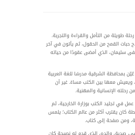
ة طويلة من التأمل والقراءة والتجربة.
حبات القمح من الحقول، ثم يأتون في آخر
فى سليمان، الذي أمضى عقودًا من حياته
بالعلم مبكرًا، فتخرج في جامعة عين شمس سنة 1974، ثم عُيّن بمحافظة الشرقية مدرسًا للغة العربية
ًا، ويعيش معها بين الكتب مساءً. غير أن
ن رحلته الإنسانية والمهنية.
 عمل في تجليد الكتب بوزارة الخارجية، ثم
ة كان يقترب أكثر من عالم الكتاب؛ يلمس
ة، ومن صفحة إلى كتاب.
سي، صديق والده، الذي قدم له نصيحة كان