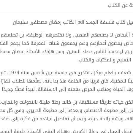
ة عن الكتاب
كتاب فلسفة الجسد pdf الكاتب رمضان مصطفى سليمان
 أشخاص لا يصنعهم المنصب، ولا تختصرهم الوظيفة، بل تصنعهم رحل
اص يمضون أعمارهم وهم يجمعون شتات المعرفة كما يجمع الفلاح 
ريق ليقدموا للناس حصاد السنين. ومن هؤلاء الأستاذ رمضان مصط
التعليم والمكتبات والكتاب.
وُلد شغفه 
نًا للمكتبة. كان قريبًا من الكلمة منذ بداياته، يعلّمها للطلاب نهار
ف الحياة ومتاعب المرض دفعته إلى الاستقالة، ليبدأ فصلًا جديدًا م
كن حياته طريقًا مستقيمًا، بل كانت رحلة مليئة بالتحولات والتجارب.
قل إلى مطبعة الاعتصام، وبعدها إلى مطبعة الحريري. وفي كل محط
اقه، ويشم رائحة حبره، ويعيش تفاصيل ميلاده من فكرة إلى صفح
انتقل للعمل في دولة الكويت، وهناك التقى الأستاذ خليفة التون