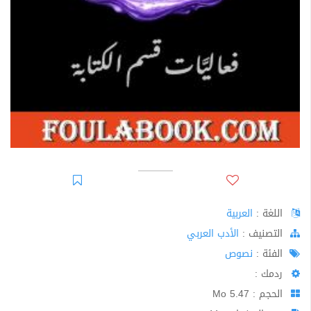
اللغة :
العربية
اﻟﺘﺼﻨﻴﻒ :
الأدب العربي
الفئة :
نصوص
ردمك :
الحجم : 5.47 Mo