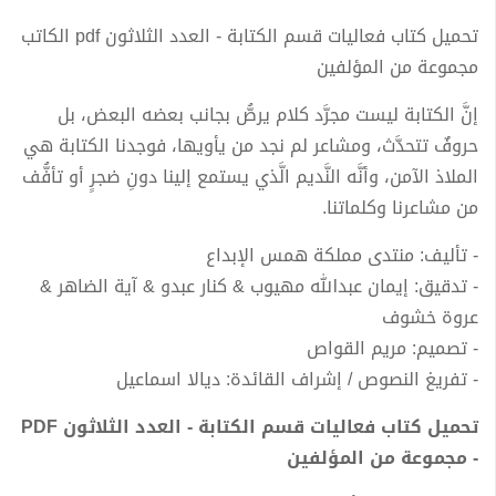
تحميل كتاب فعاليات قسم الكتابة - العدد الثلاثون pdf الكاتب
مجموعة من المؤلفين
إنَّ الكتابة ليست مجرَّد كلام يرصُّ بجانب بعضه البعض، بل
حروفٌ تتحدَّث، ومشاعر لم نجد من يأويها، فوجدنا الكتابة هي
الملاذ الآمن، وأنَّه النَّديم الَّذي يستمع إلينا دونِ ضجرٍ أو تأفُّف
من مشاعرنا وكلماتنا.
- تأليف: منتدى مملكة همس الإبداع
- تدقيق: إيمان عبدالله مهيوب & كنار عبدو & آية الضاهر &
عروة خشوف
- تصميم: مريم القواص
- تفريغ النصوص / إشراف القائدة: ديالا اسماعيل
تحميل كتاب فعاليات قسم الكتابة - العدد الثلاثون PDF
- مجموعة من المؤلفين