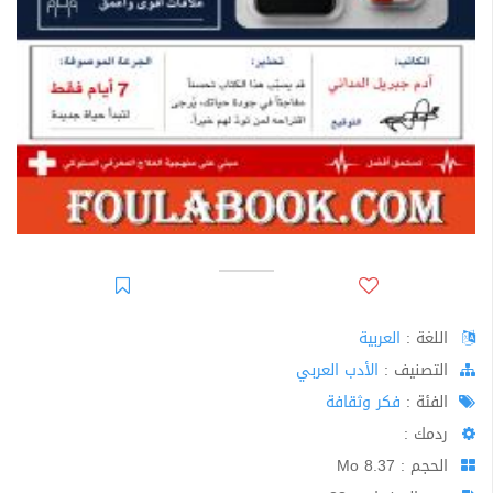
اللغة :
العربية
اﻟﺘﺼﻨﻴﻒ :
الأدب العربي
الفئة :
فكر وثقافة
ردمك :
الحجم : 8.37 Mo