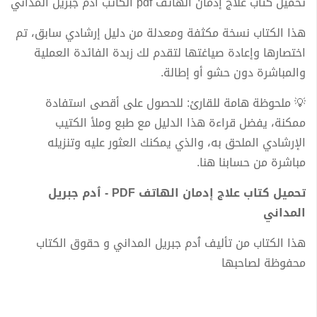
تحميل كتاب علاج إدمان الهاتف pdf الكاتب ٱدم جبريل المداني
هذا الكتاب نسخة مكثفة ومعدلة من دليل إرشادي سابق، تم
اختصارها وإعادة صياغتها لتقدم لك زبدة الفائدة العملية
والمباشرة دون حشو أو إطالة.
💡 ملحوظة هامة للقارئ: للحصول على أقصى استفادة
ممكنة، يفضل قراءة هذا الدليل مع طبع وملأ الكتيب
الإرشادي الملحق به، والذي يمكنك العثور عليه وتنزيله
مباشرة من حسابنا هنا.
تحميل كتاب علاج إدمان الهاتف PDF - ٱدم جبريل
المداني
هذا الكتاب من تأليف ٱدم جبريل المداني و حقوق الكتاب
محفوظة لصاحبها