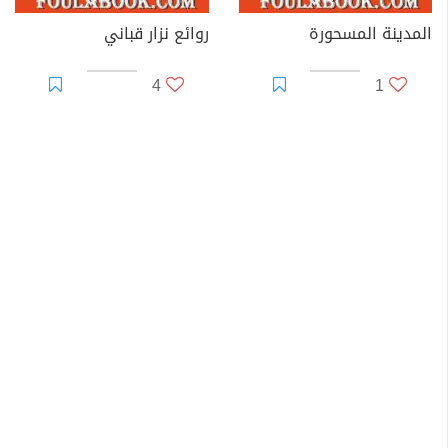
المدينة المسحورة
روائع نزار قباني
4
1