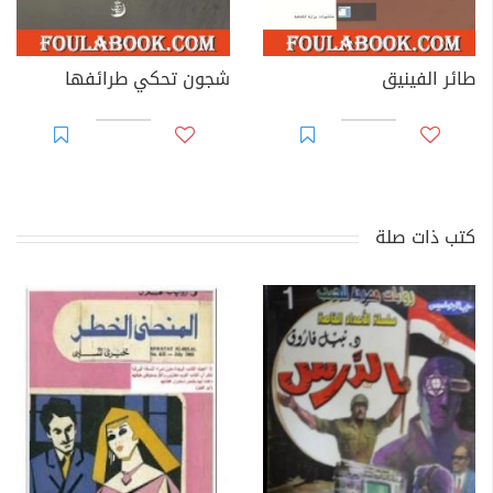
طائر الفينيق
شجون تحكي طرائفها
كتب ذات صلة