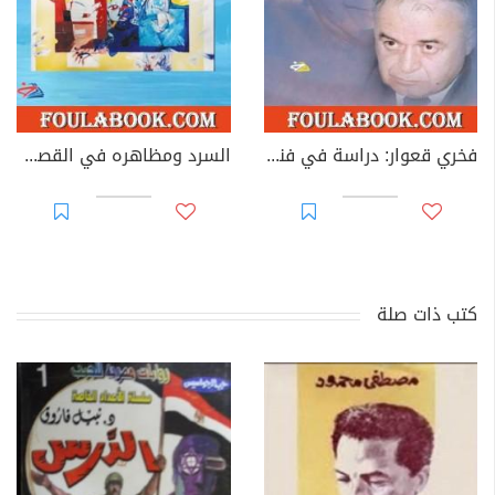
فخري قعوار: دراسة في فنه القصصي
السرد ومظاهره في القصة العربية القصيرة
كتب ذات صلة