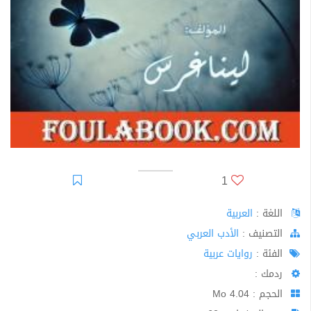
1
اللغة :
العربية
اﻟﺘﺼﻨﻴﻒ :
الأدب العربي
الفئة :
روايات عربية
ردمك :
الحجم : 4.04 Mo