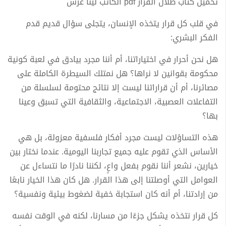
تحميل كتاب ظلال القرار pdf الكاتب لينا غرس
في قلب كل قرار يتخذه الإنسان، يتجلى سؤال قديم قدم
الفكر البشري:
هل نحن أحرار في اختياراتنا، أم أننا مجرد بيادق في لعبة كونية
محكومة بقوانين لا نراها؟ هل نمتلك السيطرة الكاملة على
مصائرنا، أم أن قراراتنا ليست إلا نتائج محتومة لسلسلة من
التفاعلات العصبية، الاجتماعية، والثقافية التي تسبق وعينا
بها؟
هذه التساؤلات ليست مجرد أفكار فلسفية معزولة، بل هي
الأساس الذي تقوم عليه جميع تجاربنا اليومية. عندما نختار بين
خيارين، نشعر أننا نقوم بفعل واعٍ، لكننا نادرًا ما نتساءل عن
العوامل التي أوصلتنا إلى هذا القرار. هل كان هذا الخيار نابعًا
من إرادتنا، أم أنه كان استجابة خفية لضغوط بيئية ونفسية؟
كل قرار نتخذه يشكل جزءًا من مسارنا، لكنه في الوقت نفسه