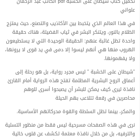
تحميل كتاب شيطان على الخشبة pdf الكاتب عبد الرحمان
علواني
في هذا العالم الذي يتخبط بين الأكاذيب والتصنع، حيث يمتزج
الظلام بالنور، ويتنكر البشر في ثياب الفضيلة، هناك حقيقة
واحدة تظل غائبة عنهم: الحقيقة الوحيدة التي لا يستطيعون
الهروب منها هي أنهم ليسوا إلا دمى في يد قوى لا يرونها،
ولا يفهمونها.
"شيطان على الخشبة " ليس مجرد رواية، بل هو رحلة إلى
أعماق الروح البشرية المظلمة تفتح هذه الرواية أمام القارئ
نافذة ليرى كيف يمكن للبشر أن يصبحوا أسرى للوهم
محاصرين في رقعة تتلاعب بهم الحيلة
والمكر، بينما تظل السلطة والقوة محركاتهم الأساسية.
نرى في هذه الصفحات مسرحية ليس فقط من منظور التسلية
والترفيه، بل من خلال نافذة معتمة تكشف عن قلوب خالية