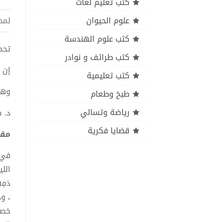
كتب تعليم لغات
علوم الحيوان
لمح
كتب علوم الهندسة
تحميل 
كتب طرائف و نوادر
إن 
كتب تعليمية
وهو
طبخ وطعام
رياضة وتسالي
د. ص
قضايا فكرية
مقت
في ص
اللي
دَمِ
، وذ
خصرَ