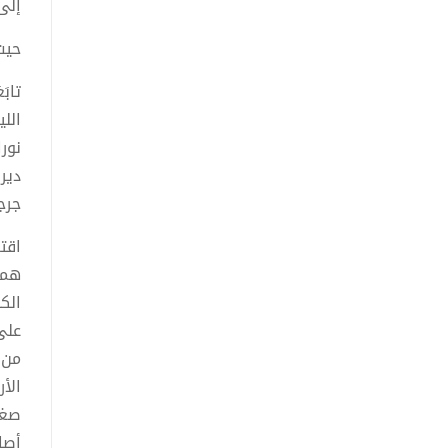
إلى 
حيث 
تابَ
اللي
نور
دير 
جرجس
اقتر
همسَ
الكن
على 
من 
الأر
صغير
أصاب