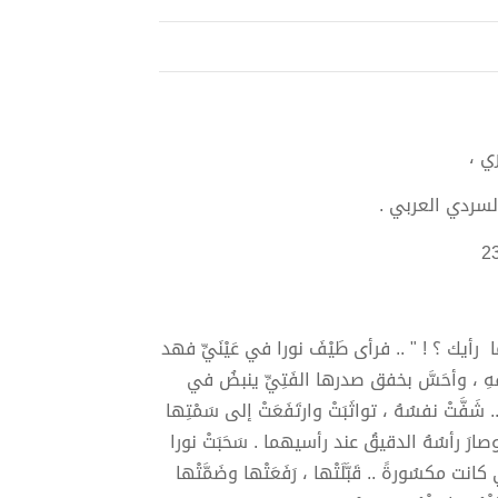
ي ،
سردي العربي .
أيك ؟ ! " .. فرأى طَيْفَ نورا في عَيْنَيِّ فهد
فِهِ ، وأحَسَّ بخفق صدرها الفَتِيِّ ينبضُ في
.. شَفَّتْ نفسُهُ ، تواثَبَتْ وارتَفَعَتْ إلى سَمْتِها
 وصارَ رأسُهُ الدقيقُ عند رأسيهما . سَحَبَتْ نورا
نت مكسُورةً .. قَبَّلَتْها ، رَفَعَتْها وضَمَّتْها