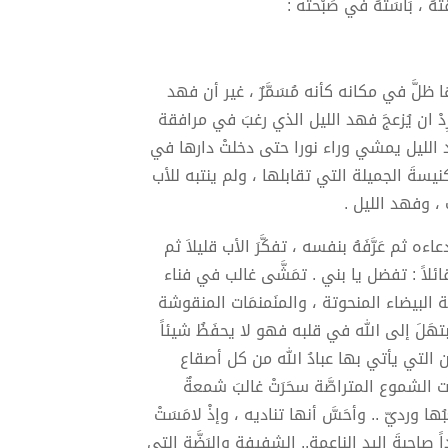
هُ ، بَاسَتْهُ في صَبْحته :
ها ظلَّ في مكانه كأنه مُسَمَّرٌ ، غير أن فهد
دْ ان يُزعجَ فهد الليل الذي رغبَ في مرافقة
د الليل يمشي وراء نورا حتى دخلتْ دارها في
كنيسةَ الجميلة التي تقابلها ، ولم ينتبه للأب
 ، وفهد الليل .
ه ثم عَرَّفَهُ بنفسه ، تفكَّرَ الأب قليلاَ ثم
قائلاً : تفضل يا بني . تمَشَّى غالب في فناء
ة البيضاء المنحوتة ، والمنَمنمَات المنقوشة
تهَلَ إلى الله في قلبه فهو لا يحفَظُ شيئاً
التي يأتي بها عبادُ الله من كل أصقاع
ت الشموع المتراصَّة سحَرَتْ غالبَ شمعةٌ
 ورديّ .. وأحَسَّ أنها تناديه ، وإذْ لامَسَتْ
جيداً صاحبةَ اليد الناعمة.. الشفيفة والبَضَّة التي