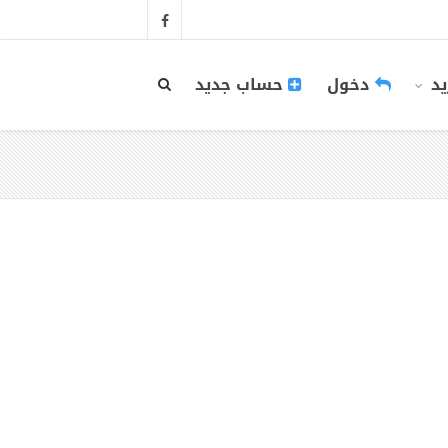
يد
دخول
حساب جديد