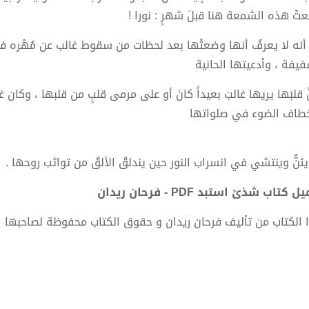
تْ هذه الشمعة هنا قبلَ شهرٍ : نورا !
 أنه لا يعرفُ أنها وضعتْها بعد لحظات من سقوط غالب عن مُهْره في ت
فيفة ، وأدعيتها الحانية
َّ قلبَها يريها غالبَ بعيداً كانَ أو على مرمى قلبٍ من قلبها ، وك
خطاف الضوء في صلواتها
ئنُّ وينتشي في انسراب النور حين يندلقُ الألقُ من تواثب روحها .
 كتاب شذىً استبد PDF - فرحان ريدان
 الكتاب من تأليف فرحان ريدان و حقوق الكتاب محفوظة لصاحبها