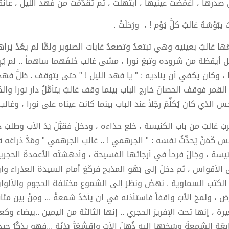
صدرها ، أغمَضَتْ عينيها ، ابتَهَلَتْ ، ثم تقدَّمَتْ من فهد الليل ، عانَقَتْ
يبُوْسُهُ غالبُ كلَّ يَوْم ! ، ورَحَلَتْ .
عَها غالبُ بعينيه وهي تبتعدُ وتصعدُ غابات الصنوبر ولمَّا لم يعُدْ يَرا
ل أيقظهُ من شروده وتبعَ نورا ، مشى غالب خَلفَهما ساهماً .. لم يُرِ
ا ، وكان يكفي أن يناديه : " يا فهد الليل ! " حتى يتوقف . ظلَّ فه
القمر فوقفَ الحصانُ خارج الباب بينما وقف غالبُ يتأمَّلُ دار نورا وال
 الذي كان يُكلِّمُ رجُلاً عند الباب بينما كانت عيناه على نورا ، وغالب
بَ غالبُ من باب الكنيسة ، خلع حذاءه ، ودخلَ فقبَّلَ يَدَ الأب وطلبَ دعاء
 كَمَنْ يُحدِّثُ نفسَه : " الجرهمي ! .. غالب الجرهمي " ومَدَّ ذراعَه 
يسة ، وجَالَ فرحاً في أرجائها الفسيحة ، وأدهشتْه الأعمدةُ الحجري
الأقواس ، ثم دخلَ إلى بَهْو المذبح فركَعَ أمام السيدة العذراء واب
الكتب السماوية . نهضَ ونظرَ إلى الشموع مختلفة الحجوم والألوان 
ض ، ولمحَ الأبَ واقفاً فاستأذنه في ان يأخذَ شمعةً ... ومِنْ بين مئا
ة ، إنها تحت الإفريز الحجري .. إنها الثالثة من اليمين ..بيضاء وكعبُها
عُهُ الشمعةَ وسَحَبَها إليه ذُهلَ الأبُ واقشَعَرَّ بَدَنُهُ ...فهو يذكُرُ 