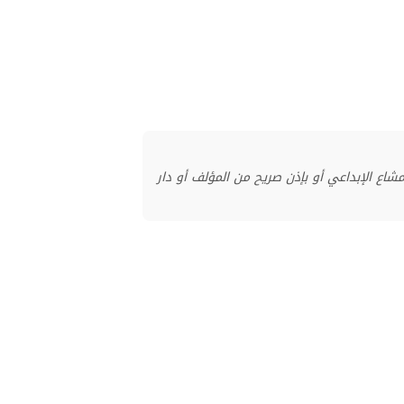
منشور بموجب ترخيص المشاع الإبداعي أو بإذن صريح من المؤلف أو دار