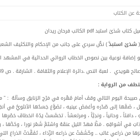
ة عن الكتاب
كتاب شذىً استبد pdf الكاتب فرحان ريدان
(
شذىً استبدَّ
) نصٌّ سردي على جانب من الإحكام والتكثيف الشعر
 إضافة نوعية بين نصوص الخطاب الروائي الحداثية في المشهد ال
الح هويدي . لعبة النص .دائرة الإعلام والثقافة . الشارقة . ص 239
طف من الرواية :
بيحة اليوم التالي وقفَ أمامَ مُهْره في مَرْج الزنابق وسألَهُ : " ما ر
ل ، ضَمَّها إلى صّدْره وأغمَضَ عينيه ، تضَوَّعَ جَسَدُها الأنثويُّ في أن
هِ ، دافئاً ، وحانياً ، وندِيَّاً ، ومرتعشاً . تحَسَّسَتْ يَدُهُ انخطافَ خصْرِها 
ابَ في أشواقِهِ . مَطَّ فهدُ الليل عنقَهُ واشتَمَّ شَعْرَ نورا ، وخَدَّها ،
ها من ذراعي غالب .. وكَشَفَتْ عن ذراعه الرِّدَاءَ ، تَفَقَّدَتْ الذراعَ التي كا