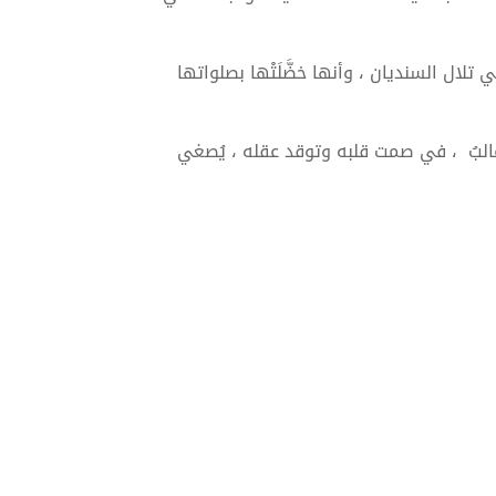
لال السنديان ، وأنها خضَّلَتْها بصلواتها
ان غالبُ ، في صمت قلبه وتوقد عقله ، يُصغي