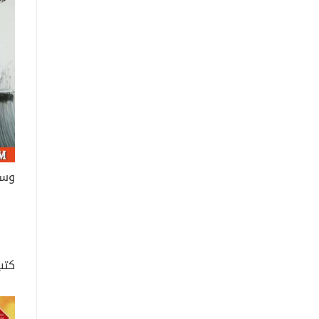
وسو
كتب