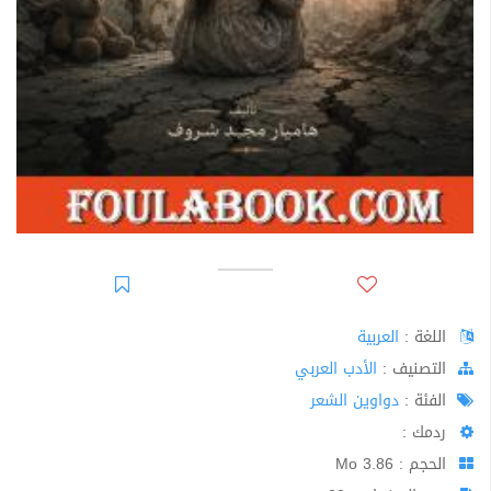
اللغة :
العربية
اﻟﺘﺼﻨﻴﻒ :
الأدب العربي
الفئة :
دواوين الشعر
ردمك :
الحجم : 3.86 Mo