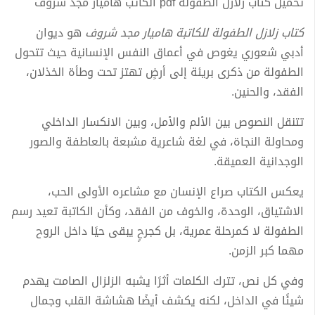
تحميل كتاب زلازل الطفولة pdf الكاتب هاميار مجد شروف
كتاب زلازل الطفولة للكاتبة هاميار مجد شروف
هو ديوان
أدبي شعوري يغوص في أعماق النفس الإنسانية حيث تتحول
الطفولة من ذكرى بريئة إلى أرضٍ تهتز تحت وطأة الخذلان،
الفقد، والحنين.
تتنقل النصوص بين الألم والأمل، وبين الانكسار الداخلي
ومحاولة النجاة، في لغة شاعرية مشبعة بالعاطفة والصور
الوجدانية العميقة.
يعكس الكتاب صراع الإنسان مع مشاعره الأولى الحب،
الاشتياق، الوحدة، والخوف من الفقد، وكأن الكاتبة تعيد رسم
الطفولة لا كمرحلة عمرية، بل كجرحٍ يبقى حيًا داخل الروح
مهما كبر الزمن.
وفي كل نص، تترك الكلمات أثرًا يشبه الزلزال الصامت يهدم
شيئًا في الداخل، لكنه يكشف أيضًا هشاشة القلب وجمال