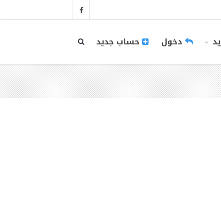
يد
دخول
حساب جديد