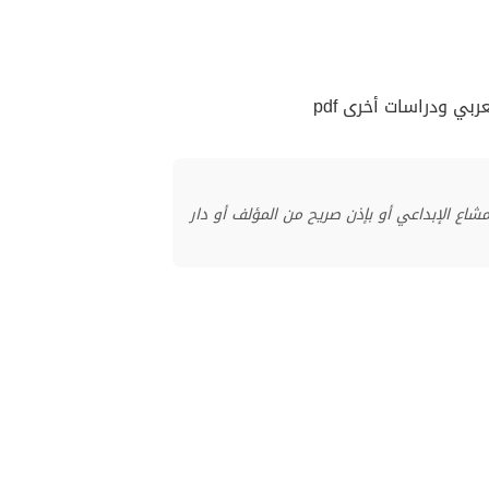
ي ودراسات أخرى pdf
منشور بموجب ترخيص المشاع الإبداعي أو بإذن صريح من المؤلف أو دار