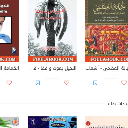
الخيانة العظمى - أشعار التوراة وجذورها العربية القديمة
النخيل يموت واقفا - قصص قصيرة جدا
 ذات صلة