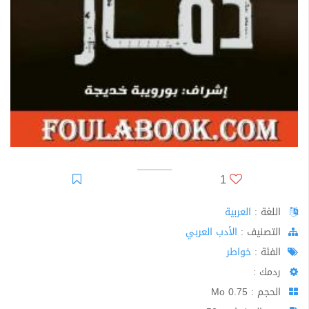
1
اللغة :
العربية
اﻟﺘﺼﻨﻴﻒ :
الأدب العربي
الفئة :
خواطر
ردمك :
الحجم : 0.75 Mo