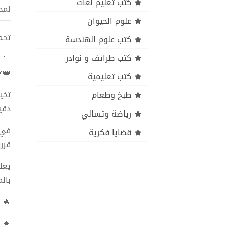
كتب تعليم لغات
تاب
علوم الحيوان
ركان
كتب علوم الهندسة
كتب طرائف و نوادر
ل
📘
📜
كتب تعليمية
دته
طبخ وطعام
نك.
رياضة وتسالي
ذا،
قضايا فكرية
ررت
ابض
ير.
🔥
🔹