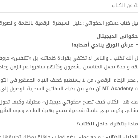
لمحة عن الك
حميل كتاب دستور الحكواتي: دليل السيطرة الرقمية بالكلمة والصورة pdf الكاتب مريم تو
حكواتي الديجيتا
عرش الورق ينادي أصحابه!

اءة كلماتك، بل «تتنفس» حروفك! تخيل أن مقطع فيديو لا تتجاوز م
تابعين يشعرون وكأنهم سافروا عبر الزمن وعادوا... بكلمة واحدة م
طف انتباه الجمهور في الثواني الأولى، يختفي وسط الضجيج. وله
تيح السحرية للوصول إلى قلوب وعقول المتابعين.
MT Academy
ق
ي ديجيتال» محترفًا، وكيف تحول المعلومات الجافة إلى محتوى ن
بالمشاعر، وكيف تبني علامة شخصية تتمتع بهيبة الملوك وقوة التأث
ماذا ينتظرك داخل الكتاب؟
عملي يضم قوالب جاهزة يمكنك تطبيقها مباشرة.
الدليل الذهبي: