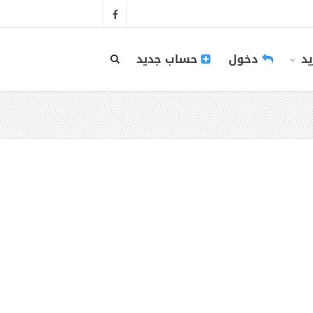
يد
دخول
حساب جديد