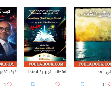
تي الغد
امتحانات تجريبية لامتحان نهاية التكوين – موجه للأساتذة المتربصين
1
14