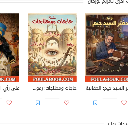
 أخرى لـمريم توركان
ر السيد جيم: الحقانية
حاجات ومحتاجات: رموش الست (الرمش الأول)
على رأي ا
 ذات صلة