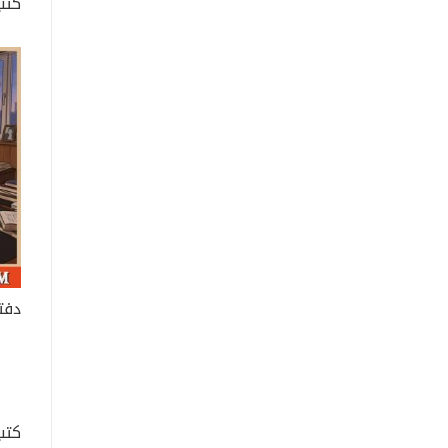
كتب
دفت
كتب