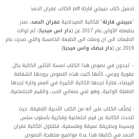
تحميل كتاب حبيبتي قارئة pdf الكاتب غفران الحمد
"
حبيبتي قارئة
" للكاتبة الصيدلانية
غفران الحمد
، صدر
بطبعته الأولى عام 2017 عن (
دار اس ميديا
)، ثم توالت
الطبعات الى ان وصلت الى الطبعة الخامسة والتي صدرت عام
2019 عن (
دار نبضك واس ميديا
).
- تجدون في نصوص هذا الكتاب لمسة الأنثى الكاتبة بكل
عفوية ووعي، كأنها كتبت هذه النصوص بروحها الشفافة
البيضاء، فتارةً تجدها الكاتبة الكبيرة في العمر وتارة تجدها
الطفلة الواعية، وهو غني بمعاني الحب، والقيم الاجتماعية.
- يُصَنَّف الكتاب على أنه من الكتب الأدبية اللطيفة. حيث
تتحدث الكاتبة عن قيم اجتماعية وفكرية بأسلوب سلس
وبسيط وبطريقة عميقة وفلسفية، فتتناول الكاتبة غفران
الحمد في كتابها هذا عدة مواضيع منتهجة النصوص