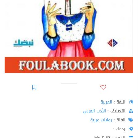
اللغة :
العربية
اﻟﺘﺼﻨﻴﻒ :
الأدب العربي
الفئة :
روايات عربية
ردمك :
الحجم : 0.58 Mo