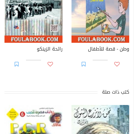
وطن - قصة للأطفال
رائحة الزينكو
كتب ذات صلة