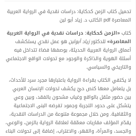
تحميل كتاب الزمن كحكاية: دراسات نقدية في الرواية العربية
المعاصرة pdf الكاتب د. زياد أبو لبن
كتاب
«الزمن كحكاية: دراسات نقدية في الرواية العربية
المعاصرة»
للدكتور
زياد أبولبن
هو عمل نقدي يستكشف
أعماق الرواية العربية الحديثة، بوصفها فضاءً تتداخل فيه
أسئلة الهوية والذاكرة والوجود مع تحولات الواقع الاجتماعي
والتاريخي والسياسي.
لا يكتفي الكتاب بقراءة الرواية باعتبارها مجرد سرد للأحداث،
بل يتعامل معها كنص حيّ يكشف تحولات الإنسان العربي
بين حضور مثقل بالواقع وغياب مشحون بالفقد، وبين وعي
يتشكل على حدود التجربة وجمود تفرضه البنى الاجتماعية
والثقافية. ومن خلال مجموعة متنوعة من الدراسات النقدية،
يقدّم المؤلف مقاربات معمّقة لعلاقة الرواية بالزمن، والوعي،
والجسد، والمرأة، والقهر، والاغتراب، إضافة إلى تحولات البناء