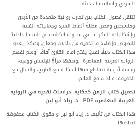
السردي وأساليبه الحديثة.
تتنقل فصول الكتاب بين تجارب روائية متعددة من الأردن
وفلسطين ومصر، محللةً أنماط السرد وجمالياته الفنية
وإشكالياته الفكرية، في محاولة للكشف عن البنية الداخلية
للنصوص وإضاءة ما تخفيه من دلالات ومعانٍ. وهكذا يغدو
هذا الكتاب دليلًا نقديًا يفتح أمام القارئ آفاقًا أوسع لفهم
الرواية العربية المعاصرة، بوصفها مرآةً للإنسان ووعيه،
ومساحةً رحبة تتقاطع فيها الحكاية مع التاريخ، والخيال مع
الحقيقة، والذات مع العالم.
تحميل كتاب الزمن كحكاية: دراسات نقدية في الرواية
العربية المعاصرة PDF - د. زياد أبو لبن
هذا الكتاب من تأليف د. زياد أبو لبن و حقوق الكتاب محفوظة
لصاحبها