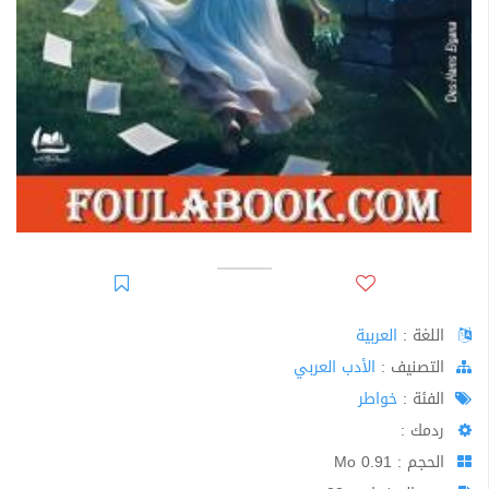
اللغة :
العربية
اﻟﺘﺼﻨﻴﻒ :
الأدب العربي
الفئة :
خواطر
ردمك :
الحجم : 0.91 Mo