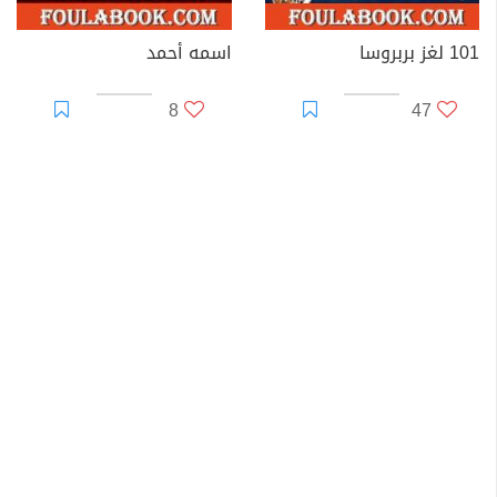
101 لغز بربروسا
اسمه أحمد
8
47