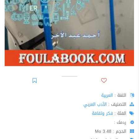
اللغة :
العربية
اﻟﺘﺼﻨﻴﻒ :
الأدب العربي
الفئة :
فكر وثقافة
ردمك :
الحجم : 3.48 Mo