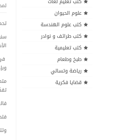
كتب تعليم لغات
لمح
علوم الحيوان
تحميل
كتب علوم الهندسة
كتب طرائف و نوادر
سنو
الأ
كتب تعليمية
في 
طبخ وطعام
وبإ
رياضة وتسالي
متم
قضايا فكرية
تفك
فالع
فتح
وتت