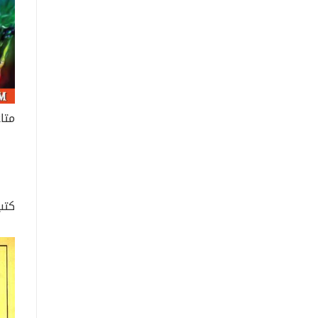
متا
كتب