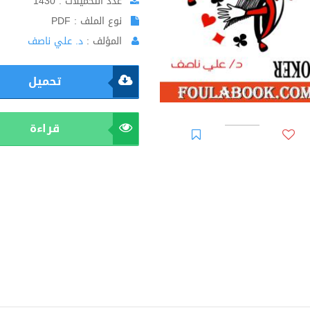
عدد التحميلات : 1430
نوع الملف : PDF
المؤلف :
د. علي ناصف
تحميل
قراءة