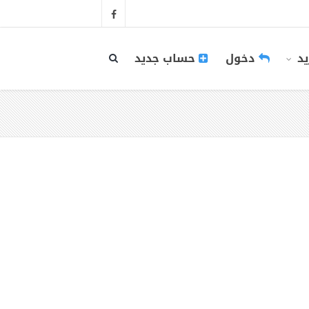
يد
دخول
حساب جديد