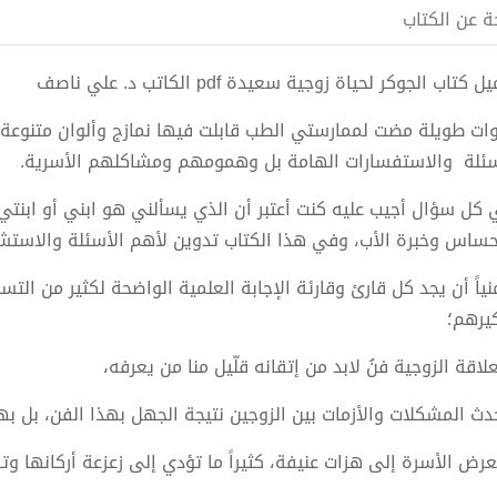
ة عن الكتاب
 كتاب الجوكر لحياة زوجية سعيدة pdf الكاتب د. علي ناصف
ات طويلة مضت لممارستي الطب قابلت فيها نمازج وألوان متنوعة 
سئلة والاستفسارات الهامة بل وهمومهم ومشاكلهم الأسرية.
كل سؤال أجيب عليه كنت أعتبر أن الذي يسألني هو ابني أو ابنتي 
حساس وخبرة الأب، وفي هذا الكتاب تدوين لأهم الأسئلة والاستشار
نياً أن يجد كل قارئ وقارئة الإجابة العلمية الواضحة لكثير من ا
يرهم؛
لاقة الزوجية فنُ لابد من إتقانه قلّيل منا من يعرفه،
دث المشكلات والأزمات بين الزوجين نتيجة الجهل بهذا الفن، بل ب
عرض الأسرة إلى هزات عنيفة، كثيراً ما تؤدي إلى زعزعة أركانها و