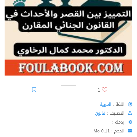
1
اللغة :
العربية
اﻟﺘﺼﻨﻴﻒ :
قانون
ردمك :
الحجم : 0.11 Mo