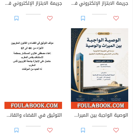
جريمة الابتزاز الإلكتروني في القوانين العربية
جريمة الابتزاز الإلكتروني في القانون الجزائري
الوصية الواجبة بين الميراث والوصية: دراسة في الطبيعة القانونية والأساس التشريعي وإشكاليات التطبيق
التوثيق في القضاء والقانون المغربيين - الأجزاء من 44 إلى 67