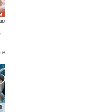
BIM و S
كتب