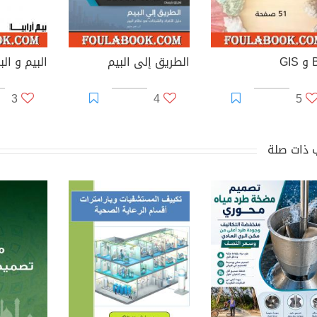
GI
الطریق إلى البیم
البيم و الب
3
4
5
 ذات صلة