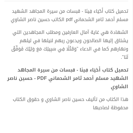
تحميل كتاب أَحْيَاء فِينَا - قبسات من سيرة المجاهد الشهيد
مسلم أحمد ثامر الشحماني pdf الكاتب حسين ناصر الشاوي
الشهادة هي غاية آمال العارفين ومطلب المجاهدين التي
يشتاق إليها الصالحون ويدعون ربهم لنيلها في ليلهم
ونهارهم كما في الدعاء "وَقَتْلًا فِي سَبِيلِكَ مَعَ وَلِيْكَ فَوَفِّقْ
لَنَا".
تحميل كتاب أَحْيَاء فِينَا - قبسات من سيرة المجاهد
الشهيد مسلم أحمد ثامر الشحماني PDF - حسين ناصر
الشاوي
هذا الكتاب من تأليف حسين ناصر الشاوي و حقوق الكتاب
محفوظة لصاحبها