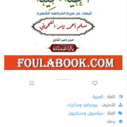
اللغة :
العربية
اﻟﺘﺼﻨﻴﻒ :
بيوغرافيا ومذكرات
الفئة :
سياسيون وعسكريون
ردمك :