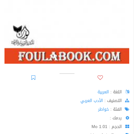
اللغة :
العربية
اﻟﺘﺼﻨﻴﻒ :
الأدب العربي
الفئة :
خواطر
ردمك :
الحجم : 1.01 Mo