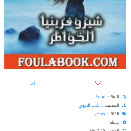
اللغة :
العربية
اﻟﺘﺼﻨﻴﻒ :
الأدب العربي
الفئة :
نصوص
ردمك :
الحجم : 0.49 Mo