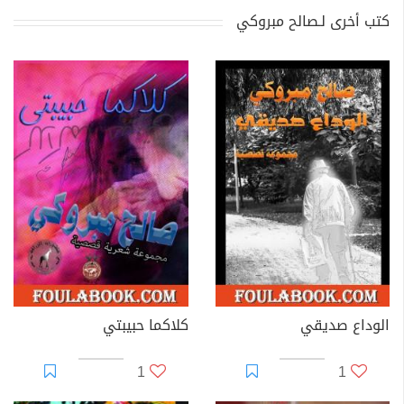
كتب أخرى لـصالح مبروكي
الوداع صديقي
كلاكما حبيبتي
1
1