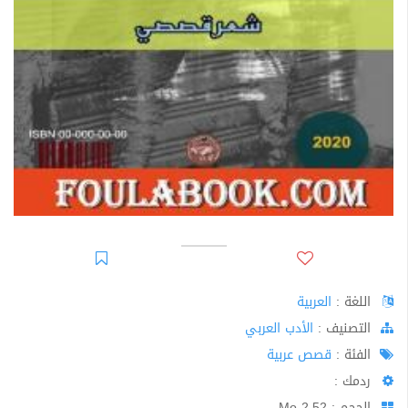
اللغة :
العربية
اﻟﺘﺼﻨﻴﻒ :
الأدب العربي
الفئة :
قصص عربية
ردمك :
الحجم : 2.52 Mo