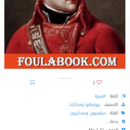
1
اللغة :
العربية
اﻟﺘﺼﻨﻴﻒ :
بيوغرافيا ومذكرات
الفئة :
سياسيون وعسكريون
ردمك :
الحجم : 1.41 Mo