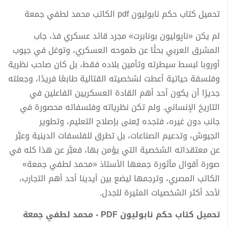
تحميل كتاب حكم نابوليون pdf الكاتب محمد لطفي جمعة
لم يكن «ناپوليون بونابرت» مجرد قائد عسكري فذ، جاب
المشرق العربي بحثًا عن طموحه العسكري، وتوغل في جيوب
أوروبا لبسط سيطرته وتأمين بلاده فقط، بل كان صاحب نظرية
وفلسفة حياتية أعطت لشخصيته القتالية طابعًا فريدًا، وجعلته
جديرًا أن يكون أحد أهم القادة العسكريين الفاعلين في
التاريخ الإنساني. ولم تكن نظرياته وفلسفاته محصورة في
جانب دون غيره، فتجده يُعنى بإصلاح التعليم، وتطوير
الجيوش، وتدعيم الصناعات، بل تطرق للفلسفات الدينية وعبَّر
عن معتقداته الشخصية التي يؤمن بها، فعبَّر عن هذا كله في
صورة أقوال مأثورة جمعها الأستاذ «محمد لطفي جمعة»
الكاتب المصري، وترجمها ليضع بين أيدينا أحد أهم التجارب،
لأحد أكثر الشخصيات المثيرة للجدل.
تحميل كتاب حكم نابوليون PDF - محمد لطفي جمعة