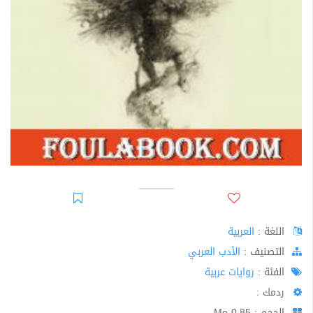
اللغة :
العربية
اﻟﺘﺼﻨﻴﻒ :
الأدب العربي
الفئة :
روايات عربية
ردمك :
الحجم : 0.85 Mo