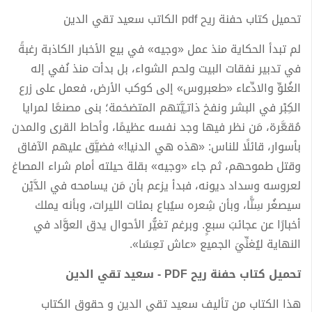
تحميل كتاب حفنة ريح pdf الكاتب سعيد تقي الدين
لم تبدأ الحكاية منذ عمل «وجيه» في بيع الأخبار الكاذبة رغبةً
في تدبير نفقات البيت ولحم الشواء، بل بدأت منذ نُفي إله
الغُلوِّ والادِّعاء «طعبروس» إلى كوكب الأرض، فعمل على زرع
الكِبْر في البشر ونفخ ذاتـِيَّتهم المتضخمة؛ بنى مصنعًا لمرايا
مُقعَّرة، مَن نظر فيها وجد نفسه عظيمًا، وأحاط القرى والمدن
بأسوار، قائلًا للناس: «هذه هي الدنيا!» فضيَّق عليهم الآفاق
وقتل طموحهم، ثم جاء «وجيه» بقلة حيلته أمام شراء المصاغ
لعروسه وسداد ديونه، فبدأ يزعم بأن مَن يسامحه في الدَّيْن
سيصغُر سِنًّا، وبأن شِعره سيُباع بمئات الليرات، وبأنه يملك
أخبارًا عن عجائبَ سبعٍ. وبرغم تغيُّر الأحوال يدق العوَّاد في
النهاية ليُغنِّيَ الجميع «عاش تعِسًا».
تحميل كتاب حفنة ريح PDF - سعيد تقي الدين
هذا الكتاب من تأليف سعيد تقي الدين و حقوق الكتاب