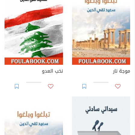
موجة نار
نخب العدو