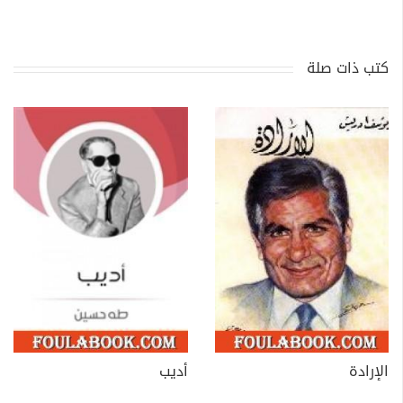
كتب ذات صلة
الإرادة
أديب