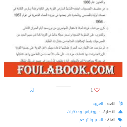
1
اللغة :
العربية
اﻟﺘﺼﻨﻴﻒ :
بيوغرافيا ومذكرات
الفئة :
السير والتراجم