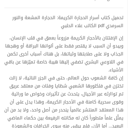
تحميل كتاب أسرار الحجارة الكريمة: الحجارة المشعة والنور
السرمدي pdf الكاتب علاء الحلبي
إن الإفتتان بالأحجار الكريمة مزروعاً بعمق في قلب الإنسان،
ويبدو أن السبب لا يقتصر فقط على ألوانها البراقة أو وهجها
الجذاب ولا على صلابتها وثباتها، بل هناك أسباب أخرى تكمن
في اللاوعي البشري تضفي إليها هيبة خاصة تميّزها عن باقي
الأشياء.
إن كافة الشعوب حول العالم، حتى في الجزر النائية، لا زالت
تختزن في فلكلورها الشعبي شظايا وفئات من معتقد عريق
تم تواارثه عبر الأجيال، يتحدث عن تأثيرات وخواص ما ورائية
وقوى سحرية كامنة في الأحجار الكريمة، وهذا يدل على أن
هذا المعتقد المنتشر عالمياً ينحدر من أصل واحد، ولا بد من أن
يمثّل علماً متطوراً كان له مكانته الرفيعة بين حكماء الماضي
البعيد... أما الآن، فلم يبقى منه سوى الخرافات والشعوذة