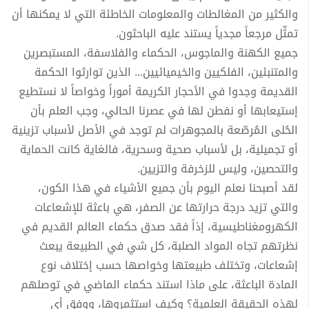
والكثير من المغالطات والمعلومات الخاطئة التي لا يمكنها أن
تمثّل مرجعاً مجدياً يستند عليه الباحثون.
جميع الكهنة والماجوس، الحكماء والفلاسفة، المستبصرين
والمتنبئين، الفلكيين والخيميائيين... الذين توارثوا الحكمة
القديمة وجدوا في الأحجار الكريمة أموراً وخواصاً لا نستطيع
إستيعابها أو نفطن لها في عصرنا الحالي، وجب العلم بأن
الحُلى المُرصّعة بالمجوهرات لم توجد في الأصل لأسباب تزينية
أو تجميلية، بل لأسباب صحية وسحرية، فالغاية كانت الحماية
والتحصين، وليس للزخرفة والتزيين.
لقد أصبحنا نعلم اليوم بأن جميع الأشياء في هذا الكون،
والتي تزيد درجة حرارتها عن الصفر، هي باعثة للإشعاعات
الكهرومغناطيسية، إذاً فقد صدق حكماء العالم القديم في
نظرتهم تجاه المواد الصلبة، كل شي في الطبيعة يبعث
إشعاعات، وتختلف طبيعتها وخواصها حسب إختلاف نوع
المادة الباعثة، على ماذا استند حكماء الماضي في توصلهم
لهذه الحقيقة العلمية؟ وكيف استثمروها، ووفق أي