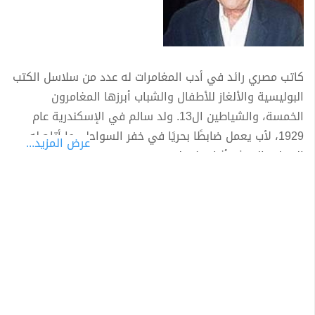
كاتب مصري رائد في أدب المغامرات له عدد من سلاسل الكتب
البوليسية والألغاز للأطفال والشباب أبرزها المغامرون
الخمسة، والشياطين ال13. ولد سالم في الإسكندرية عام
1929، لأب يعمل ضابطًا بحريًا في خفر السواحل، ما أتاح له
عرض المزيد...
التنقل والعيش أثناء طفولته في عدة مدن ساحلية
كالإسكندرية والمنزلة وبلطيم وغيرها>
دخل عالم الصحافة كمحرر فى أول مجلة تصدرها الثورة عام 53
وهى «التحرير»، ليترأس بعدها تحرير مجلة «الإذاعة
والتليفزيون»، ووقتها بدأ فى كتابة سلسلة المغامرين
الخمسة كمغامرات صغيرة ضمن مجلة «سمير»، وبعدها بدأ
نشر الألغاز كأعمال مستقلة عام 1968.