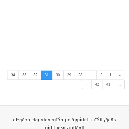
34
33
32
31
30
29
28
...
2
1
«
»
42
41
...
حقوق الكتب المنشورة عبر مكتبة فولة بوك محفوظة
للمؤلفين ودور النشر