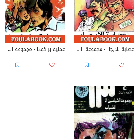
عصابة للإيجار - مجموعة الشياطين ال 13
عملية براكودا - مجموعة الشياطين ال 13