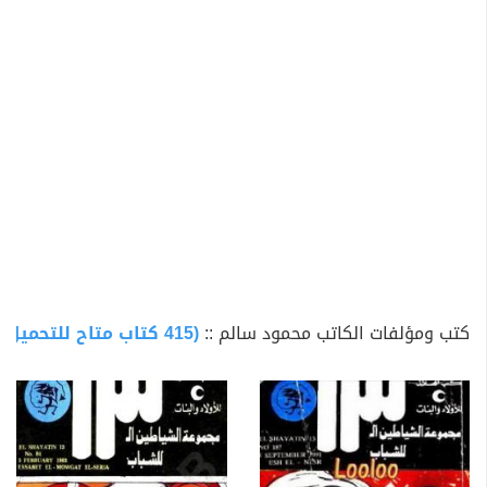
تخصص في أدب الطفل من خلال السلاسل البوليسية قدمت
الافادة والمتعة أهمها سلسلة المغامرون الخمسة وأبطالها
تختخ ولوزة وعاطف ومحب ونوسة الذين رافقوا أجيالا
متعاقبة. وسلسلة الشياطين ال13. كما قدم للأطفال السيرة
النبوية في شكل مبسط وواضح.
كتب ومؤلفات الكاتب محمود سالم ::
(415 كتاب متاح للتحميل)