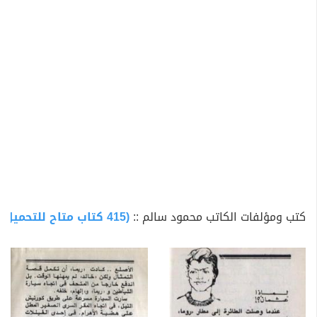
تخصص في أدب الطفل من خلال السلاسل البوليسية قدمت
الافادة والمتعة أهمها سلسلة المغامرون الخمسة وأبطالها
تختخ ولوزة وعاطف ومحب ونوسة الذين رافقوا أجيالا
متعاقبة. وسلسلة الشياطين ال13. كما قدم للأطفال السيرة
النبوية في شكل مبسط وواضح.
كتب ومؤلفات الكاتب محمود سالم ::
(415 كتاب متاح للتحميل)