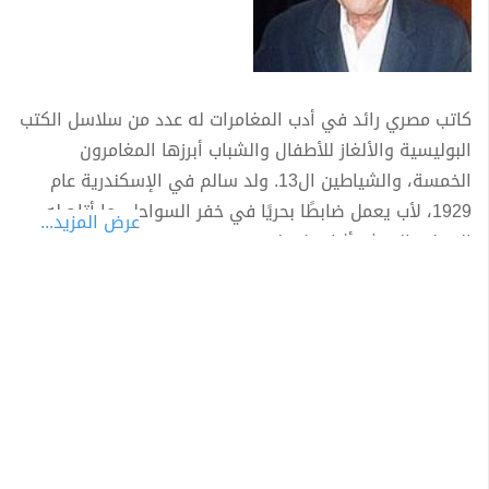
كاتب مصري رائد في أدب المغامرات له عدد من سلاسل الكتب
البوليسية والألغاز للأطفال والشباب أبرزها المغامرون
الخمسة، والشياطين ال13. ولد سالم في الإسكندرية عام
1929، لأب يعمل ضابطًا بحريًا في خفر السواحل، ما أتاح له
عرض المزيد...
التنقل والعيش أثناء طفولته في عدة مدن ساحلية
كالإسكندرية والمنزلة وبلطيم وغيرها>
دخل عالم الصحافة كمحرر فى أول مجلة تصدرها الثورة عام 53
وهى «التحرير»، ليترأس بعدها تحرير مجلة «الإذاعة
والتليفزيون»، ووقتها بدأ فى كتابة سلسلة المغامرين
الخمسة كمغامرات صغيرة ضمن مجلة «سمير»، وبعدها بدأ
نشر الألغاز كأعمال مستقلة عام 1968.