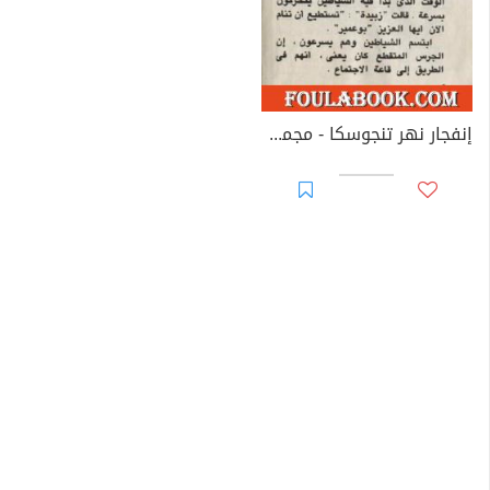
إنفجار نهر تنجوسكا - مجموعة الشياطين ال 13