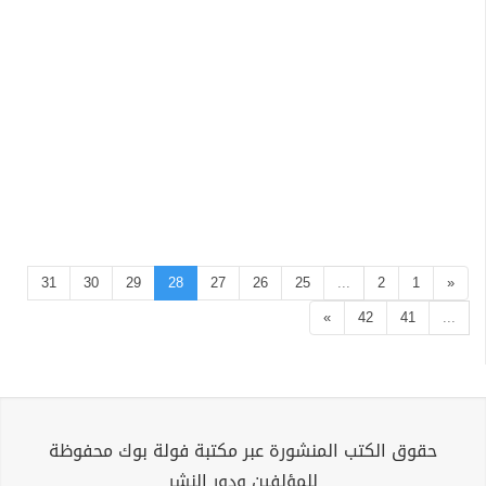
31
30
29
28
27
26
25
...
2
1
«
»
42
41
...
حقوق الكتب المنشورة عبر مكتبة فولة بوك محفوظة
للمؤلفين ودور النشر