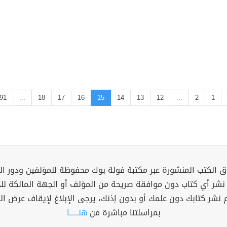
91
...
18
17
16
15
14
13
12
...
2
1
 الكتب المنشورة عبر مكتبة فولة بوك محفوظة للمؤلفين ودور ال
 نشر أي كتاب دون موافقة صريحة من المؤلف أو الجهة المالكة ل
م نشر كتابك دون علمك أو بدون إذنك، يرجى الإبلاغ لإيقاف عرض ال
بمراسلتنا مباشرة من
هنــــــا