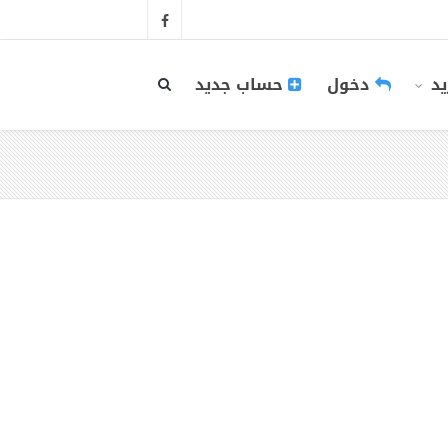
يد
دخول
حساب جديد