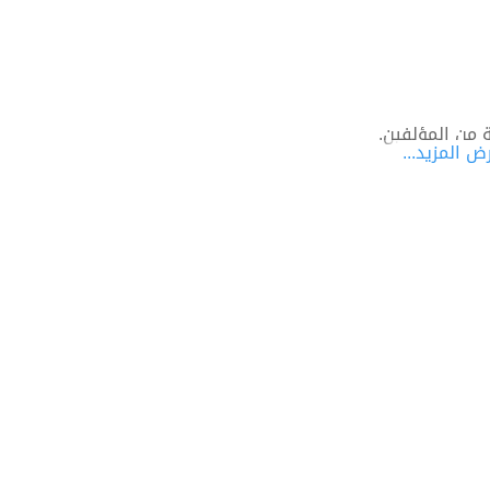
 من المؤلفين.
ض المزيد...