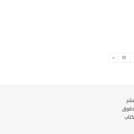
»
92
نشر
لحقوق
كتاب