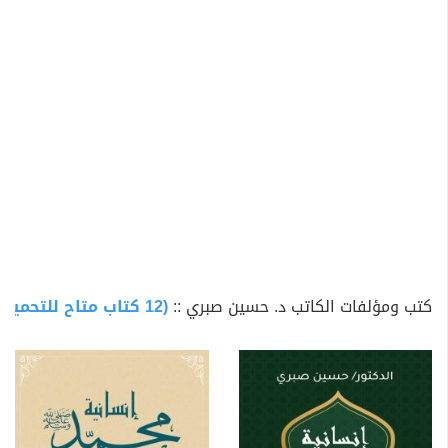
الكورت، والعصف الذهني، وطرائق التعلم.، والبرمجة اللغوية
العصبية، وذلك في تجربة تربوية ممتدة في التعليم العام
والجامعي والمناهج، لأكثر من أربعين عاماً متصلة في ثلاث
دول عربية هي مصر والجزائر ودولة الإمارات العربية المتحدة.
من إسهامات
د. حسين صبري
؛ الكتابة الأدبية في الشعر
والقصة وفي مجال التنمية البشرية وإعداد وتنفيذ دورات
تدريبية في مهارات التفكير العليا وإجراءات البحث العلمي
وتأليف المناهج التعليمية في مجال الدراسات الفلسفية
والنفسية، تخصصه الأكاديمي هو الفكر الفلسفي الإسلامي
والمذاهب والفرق الإسلامية، إلى جانب مناهج البحث العلمي
كتب ومؤلفات الكاتب د. حسين صبري ::
(12 كتاب متاح للتحميل)
وعلم المنطق.
الإنتاج العلمي والأدبي للباحث حسين صبري:
في الفكر الفلسفي الإسلامي: