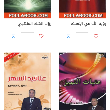
لسنة 1988م.
أبرز إسهامات الدكتور حسين صبري:
رؤية الله في الإسلام
روّاد الشك المنهجي
- تدريس مساقات الفلسفة والفكر الإسلامي والحضارة
الإسلامية على مستوى البكالوريوس والماجستير.
- عضوية لجنة تأليف كتابي؛ علم النفس وعلم الاجتماع لمرحة
الثانوي العام، بوزارة التربية بدولة الإمارات.
- عضوية تأليف دليل المعلم لمنهج علم النفس في وزارة
التربية بدولة الإمارات.
- تأسيس أول مختبر تربوي نفسي في وزارة التربية بدولة
الإمارات.
- الدراسات التخصصية في الفلسفة الإسلامية والمنشورة في
عديد من المجلات العلمية المحكمة.
- الإشراف على رسائل البحث العلمي علمية في مرحلة
الدراسات العُليا.
- المشاركة في مؤتمرات دولية وعربية عديدة، أهمها؛ مصر،