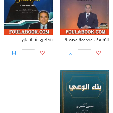
- مهارة البحث العلمي (تم طبعه ثلاث طبعات في مصر
والإمارات)
في التنمية البشرية:
- بتفكيري أنا انسان،
الأقنعة - مجموعة قصصية
بتفكيري أنا إنسان
- عتبات التميز،
- فن إدارة الوقت.
في مجال الأدب العربي:
- عناقيد السهر (ديوان شعر)،
- الأقنعة (مجموعة قصصية).
كما
للمؤلف حسين صبري
عديد من المقالات المنشورة في
الصحف المصرية والاماراتية، تنوعت بين الديني والاجتماعي