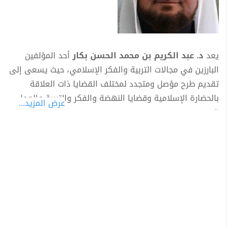
يعد
د. عبد الكريم بن محمد الحسن بكار
أحد المؤلفين
البارزين في مجالات التربية والفكر الإسلامي، حيث يسعى إلى
تقديم طرح مؤصل ومتجدد لمختلف القضايا ذات العلاقة
بالحضارة الإسلامية وقضايا النهضة والفكر والتربية والعمل
عرض المزيد...
الدعوي.
سوري الجنسية - من مواليد محافظة حمص. وحصل على
البكالوريوس من كلية اللغة العربية بجامعة الأزهر (1973م/
1393هـ)، وعلى الماجستير في عام (1975م/1395هـ)،
والدكتوراه في عام (1979م/1399هـ) من قسم أصول اللغة
بالكلية نفسها بجامعة الأزهر، وكان عنوان رسالة الدكتوراه:
"الأصوات واللهجات في قراءة الكسائي ".
يحرص د.بكار على أن يقدم رؤاه الفكرية والتربوية من خلال
مشاركته الواسعة في مختلف الصحف والمجلات العربية