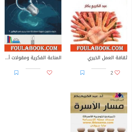
الصرف، المدارس النحوية وتاريخ النحو. كما قدم خلال تلك
الفترة عدداً من الأبحاث والكتب المتخصصة والتعليمية في
مجال اللغويات، وأسهم في النشاط الأكاديمي للجامعات التي
عمل فيها من خلال رئاسته لعدد كبير من اللجان العلمية،
ورئاسته لقسم النحو والصرف وفقه اللغة لعدة سنوات، و من
خلال مساهمته في وضع المناهج، والإشراف على البحوث،
وتحكيم الدراسات العلمية.
ثقافة العمل الخيري
المناعة الفكرية ومقولات أخرى
2