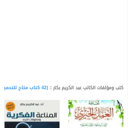
المتخصصة والعامة، حيث إنه شارك في كتابة مقالات دورية
في مجلة البيان اللندنية ومجلة الإسلام اليوم الشهرية ومجلة
"مهارتي" الصادرة عن جامعة الملك سعود وموقع "الإسلام
اليوم"، كما أنه شارك باستمرار منذ أكثر من ربع قرن بمقالاته
ودراساته في عدد من المجلات الدورية الأخرى.
من جهة أخرى، قادَ د. عبد الكريم بكار مسيرة أكاديمية طويلة
دامت 26 عاما بدأت عام 1396هـ / 1976م في جامعة الإمام
محمد بن سعود الإسلامية في القصيم (السعودية)، لينتقل
بعدها إلى جامعة الملك خالد في أبها في عام 1409هـ /
1989م حصل خلالها على درجة الأستاذية في عام 1412هـ /
1992م وليبقى فيها حتى استقال منها عام 1422هـ / 2002م
كتب ومؤلفات الكاتب عبد الكريم بكار ::
(42 كتاب متاح للتحميل)
ليتفرغ للتأليف والعمل الثقافي والفكري حيث يقيم في
العاصمة السعودية الرياض.
وتركزت المسيرة الأكاديمية لـــ د.بكار على تدريس اللغويات
والتي شملت مواد المعاجم اللغوية،دلالة الألفاظ، الأصوات
اللغوية، اللهجات العربية، القراءات القرآنية واللهجات، النحو،