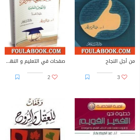
الصرف، المدارس النحوية وتاريخ النحو. كما قدم خلال تلك
الفترة عدداً من الأبحاث والكتب المتخصصة والتعليمية في
مجال اللغويات، وأسهم في النشاط الأكاديمي للجامعات التي
عمل فيها من خلال رئاسته لعدد كبير من اللجان العلمية،
ورئاسته لقسم النحو والصرف وفقه اللغة لعدة سنوات، و من
خلال مساهمته في وضع المناهج، والإشراف على البحوث،
وتحكيم الدراسات العلمية.
من أجل النجاح
صفحات في التعليم و النهوض بالشخصية
2
3