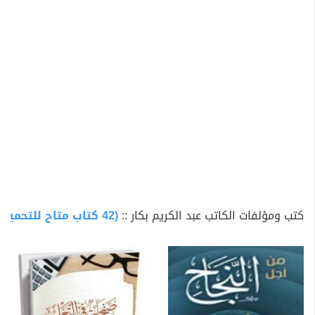
المتخصصة والعامة، حيث إنه شارك في كتابة مقالات دورية
في مجلة البيان اللندنية ومجلة الإسلام اليوم الشهرية ومجلة
"مهارتي" الصادرة عن جامعة الملك سعود وموقع "الإسلام
اليوم"، كما أنه شارك باستمرار منذ أكثر من ربع قرن بمقالاته
ودراساته في عدد من المجلات الدورية الأخرى.
من جهة أخرى، قادَ د. عبد الكريم بكار مسيرة أكاديمية طويلة
دامت 26 عاما بدأت عام 1396هـ / 1976م في جامعة الإمام
محمد بن سعود الإسلامية في القصيم (السعودية)، لينتقل
بعدها إلى جامعة الملك خالد في أبها في عام 1409هـ /
1989م حصل خلالها على درجة الأستاذية في عام 1412هـ /
1992م وليبقى فيها حتى استقال منها عام 1422هـ / 2002م
كتب ومؤلفات الكاتب عبد الكريم بكار ::
(42 كتاب متاح للتحميل)
ليتفرغ للتأليف والعمل الثقافي والفكري حيث يقيم في
العاصمة السعودية الرياض.
وتركزت المسيرة الأكاديمية لـــ د.بكار على تدريس اللغويات
والتي شملت مواد المعاجم اللغوية،دلالة الألفاظ، الأصوات
اللغوية، اللهجات العربية، القراءات القرآنية واللهجات، النحو،