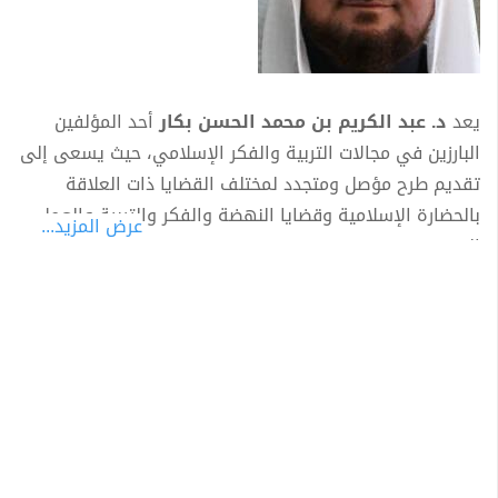
يعد
د. عبد الكريم بن محمد الحسن بكار
أحد المؤلفين
البارزين في مجالات التربية والفكر الإسلامي، حيث يسعى إلى
تقديم طرح مؤصل ومتجدد لمختلف القضايا ذات العلاقة
بالحضارة الإسلامية وقضايا النهضة والفكر والتربية والعمل
عرض المزيد...
الدعوي.
سوري الجنسية - من مواليد محافظة حمص. وحصل على
البكالوريوس من كلية اللغة العربية بجامعة الأزهر (1973م/
1393هـ)، وعلى الماجستير في عام (1975م/1395هـ)،
والدكتوراه في عام (1979م/1399هـ) من قسم أصول اللغة
بالكلية نفسها بجامعة الأزهر، وكان عنوان رسالة الدكتوراه:
"الأصوات واللهجات في قراءة الكسائي ".
يحرص د.بكار على أن يقدم رؤاه الفكرية والتربوية من خلال
مشاركته الواسعة في مختلف الصحف والمجلات العربية