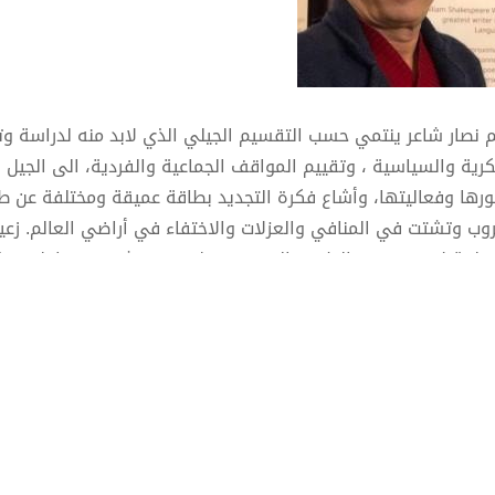
م نصار شاعر ينتمي حسب التقسيم الجيلي الذي لابد منه لدراسة 
كرية والسياسية ، وتقييم المواقف الجماعية والفردية، الى الجيل ال
رها وفعاليتها، وأشاع فكرة التجديد بطاقة عميقة ومختلفة عن طا
روب وتشتت في المنافي والعزلات والاختفاء في أراضي العالم. زعي
ختلفة لا يستهويه الظهور السريع يعمل بصمت شديد من اجل تهذي
ات حيث يستبد به القلق الشعري، قلق التأثير، همه الكبير الاختلاف