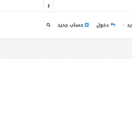
يد
دخول
حساب جديد