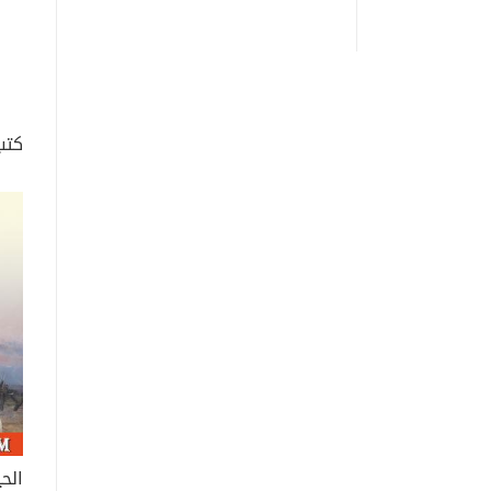
كتب
الح