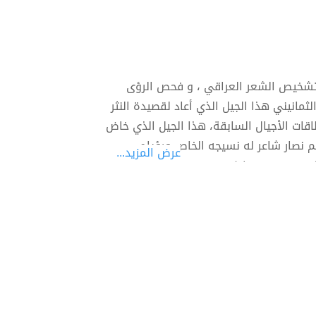
وتشخيص الشعر العراقي ، و فحص الرؤى
ثمانيني هذا الجيل الذي أعاد لقصيدة النثر
قات الأجيال السابقة، هذا الجيل الذي خاض
م نصار شاعر له نسيجه الخاص ورؤياه
عرض المزيد...
ب قصيدته، واظنه يعيد قصيدته مرات
 عن السائد وروح الجميع.