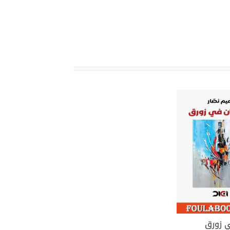
 زورق