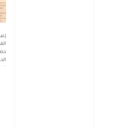
زعي
الف
حضو
الح
الم
ومر