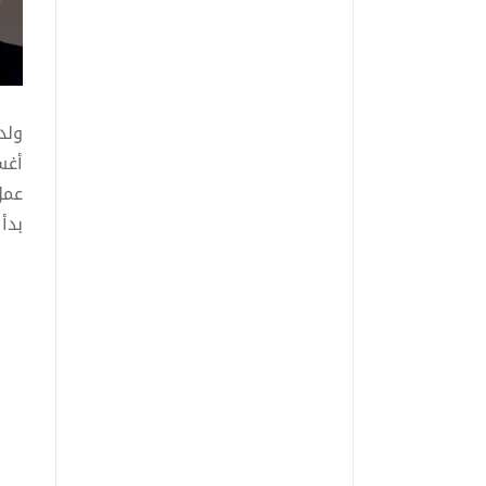
عمل
العا
تزوج برادبري ف
الم
أصي
الت