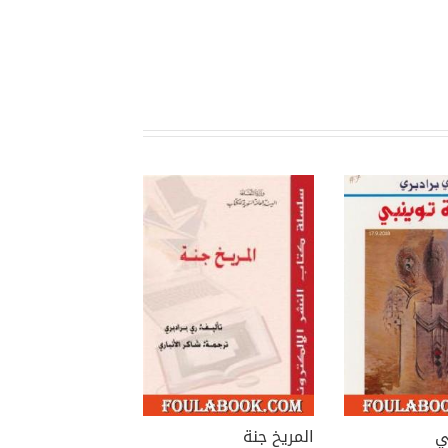
ه «مؤلف فهرنهايت 451».
ي
المريخ جنة