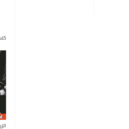
مقب
كتب
الز