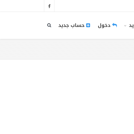
يد
دخول
حساب جديد