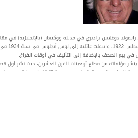
أغسطس 922
 في بيع الصحف بالإضافة إلى التأليف في أوقات الفراغ.
لمية.
ي سنة 1947 من مارغريت ماكلور (1922–2003)، وبقيا معاً حتى وفاتها، ولهما أربع بنات.
ألف برادبري 13 رواية وأكثر من 400 قصة قصيرة، 
سرحيات والسيناريوهات لأفلام سينمائية وبرامج تلفزيونية
ب بسكتة دماغية قبل عدة سنوات من وفاته فبقي مقعداً يتنقل 
أليف والمشاركة في الفعاليات الأدبية وجمع التبرعات.
توفي مساء 5 يونيو 2012 (أو صباح 6 يونيو با