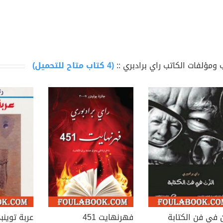
رة الحديقة التذكارية في ويستوود فيليج، وأن يُكتَب على شاهدة قبر
 ومؤلفات الكاتب راي برادبري ::
(4 كتاب متاح للتحميل)
ن في فن الكتابة
فهرنهايت 451
عربة توينب