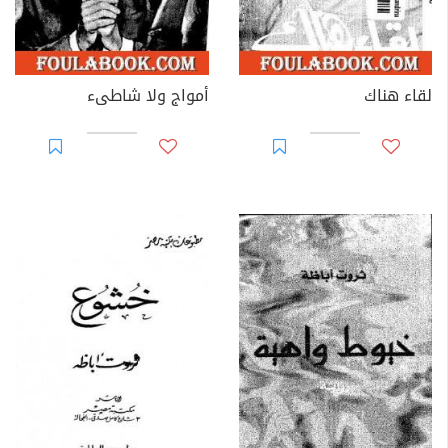
لقاء هناك
أمواج ولا شاطىء