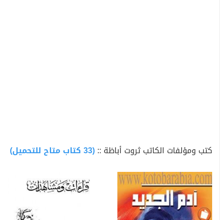
يكتب في الصحيفة نفسها حتى وفاته. كما أنه شغل منصب
رئيس اتحاد الكتاب. وقد تولى منصب وكيل مجلس الشورى،
كما كان عضواً بالمجلس الأعلى للثقافة وبالمجالس القومية
المتخصصة ومجلس أمناء اتحاد الإذاعة والتلفزيون ورئيس
شرف لرابطة الأدب الحديث وعضواً بنادي القلم الدولي.
ألف ثروت أباظة عدة قصص وروايات، تحول عدد منها إلى
أفلام سينمائية ومسلسلات تلفزيونية، كما كتب أكثر من
أربعين تمثلية إذاعية، وأربعين قصة قصيرة وسبعه وعشرين
رواية طويلة. كما حصل على عدة جوائز منها جائزة الدولة
التشجيعية عام 1958، كما نال وسام العلوم والفنون من
الطبقة الأولى، ثم جائزة الدولة التقديرية في الآداب عام
كتب ومؤلفات الكاتب ثروت أباظة ::
(33 كتاب متاح للتحميل)
1982. في 17 مارس 2003 توفي بعد صراع طويل مع المرض
إثر إصابته بورم خبيث في المعدة.