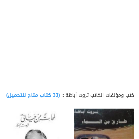
يكتب في الصحيفة نفسها حتى وفاته. كما أنه شغل منصب
رئيس اتحاد الكتاب. وقد تولى منصب وكيل مجلس الشورى،
كما كان عضواً بالمجلس الأعلى للثقافة وبالمجالس القومية
المتخصصة ومجلس أمناء اتحاد الإذاعة والتلفزيون ورئيس
شرف لرابطة الأدب الحديث وعضواً بنادي القلم الدولي.
ألف ثروت أباظة عدة قصص وروايات، تحول عدد منها إلى
أفلام سينمائية ومسلسلات تلفزيونية، كما كتب أكثر من
أربعين تمثلية إذاعية، وأربعين قصة قصيرة وسبعه وعشرين
رواية طويلة. كما حصل على عدة جوائز منها جائزة الدولة
التشجيعية عام 1958، كما نال وسام العلوم والفنون من
الطبقة الأولى، ثم جائزة الدولة التقديرية في الآداب عام
كتب ومؤلفات الكاتب ثروت أباظة ::
(33 كتاب متاح للتحميل)
1982. في 17 مارس 2003 توفي بعد صراع طويل مع المرض
إثر إصابته بورم خبيث في المعدة.