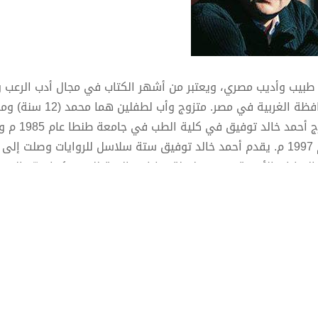
طبيب وأديب مصري، ويعتبر من أشهر الكتاب في مجال أدب الرعب و
ة الغربية في مصر. متزوج وأب لطفلين هما محمد (12 سنة) ومريم (8 سنوات).
تخرج أحمد
بعض التجارب الشعرية.
وتُوفى إلى رحمة الله تعالى عن عمر يناهز
ح جناته وأبدله سيئاته حسنات إن شاء الله)