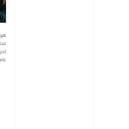
هو 
محافظ
club) للروائي الأمريكي تشاك بولانيك. كما أن له 
فسي