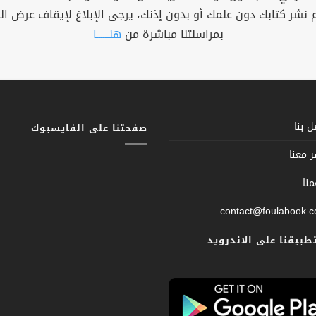
م نشر كتابك دون علمك أو بدون إذنك، يرجى الإبلاغ لإيقاف عرض ال
بمراسلتنا مباشرة من
هنــــــا
 بنا
صفحتنا على الفايسبوك
 معنا
نا
contact@foulabook.
تطبيقنا على الاندرويد