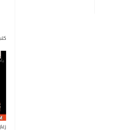
كتب
زغاز