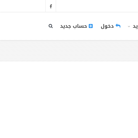
يد
دخول
حساب جديد