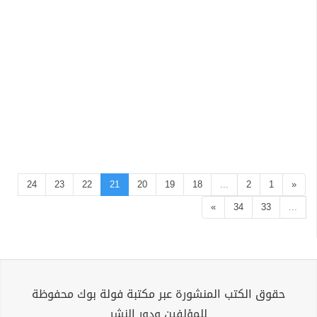
24
23
22
21
20
19
18
...
2
1
«
»
34
33
...
حقوق الكتب المنشورة عبر مكتبة فولة بوك محفوظة
للمؤلفين ودور النشر