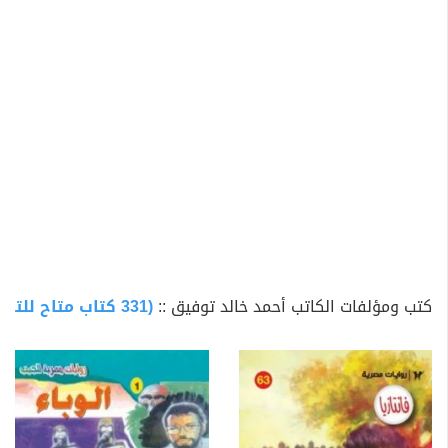
جناته وأبدله سيئاته حسنات إن شاء الله)
كتب ومؤلفات الكاتب أحمد خالد توفيق ::
(331 كتاب متاح للتحميل)