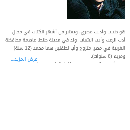
هو طبيب وأديب مصري، ويعتبر من أشهر الكتاب في مجال
أدب الرعب وأدب الشباب. ولد في مدينة طنطا عاصمة محافظة
الغربية في مصر. متزوج وأب لطفلين هما محمد (12 سنة)
ومريم (8 سنوات).
عرض المزيد...
تخرج أحمد خالد توفيق في كلية الطب في جامعة طنطا عام
1985 م وحصل على الدكتوراه في طب المناطق الحارة عام
1997 م. يقدم أحمد خالد توفيق ستة سلاسل للروايات وصلت
إلى ما يقرب من 236 عددا، وقد قام بترجمة عدد من الروايات
الأجنبية ضمن سلسلة روايات عالمية للجيب. كما قدّم الترجمة
العربية الوحيدة لرواية نادي القتال (fight club) للروائي
الأمريكي تشاك بولانيك. كما أن له بعض التجارب الشعرية.
وتُوفى إلى رحمة الله تعالى عن عمر يناهز 55 عامًا أثر أزمة
صحية ألمت به(عليه رحمة الله تعالى وأسكنه الله فسيح