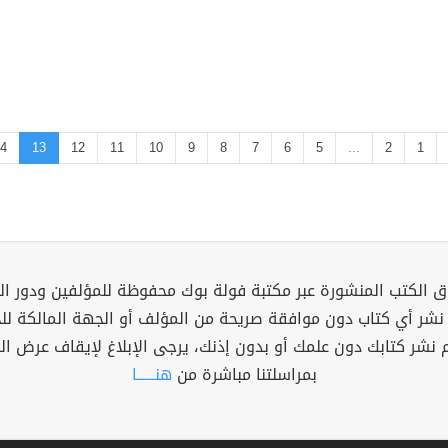
4
13
12
11
10
9
8
7
6
5
...
2
1
 الكتب المنشورة عبر مكتبة فولة بوك محفوظة للمؤلفين ودور ال
 نشر أي كتاب دون موافقة صريحة من المؤلف أو الجهة المالكة ل
م نشر كتابك دون علمك أو بدون إذنك، يرجى الإبلاغ لإيقاف عرض ال
بمراسلتنا مباشرة من
هنــــــا