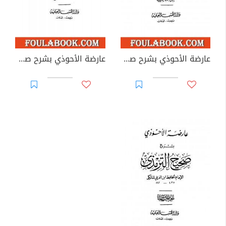
عارضة الأحوذي بشرح صحيح الترمذي - الجزء الثالث: العيدين - الصوم
عارضة الأحوذي بشرح صحيح الترمذي - الجزء الرابع: الاعتكاف - النكاح