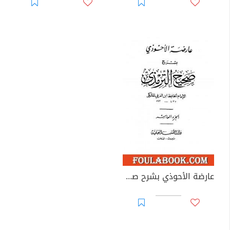
عارضة الأحوذي بشرح صحيح الترمذي - الجزء العاشر: صفة الجنة - الأمثال