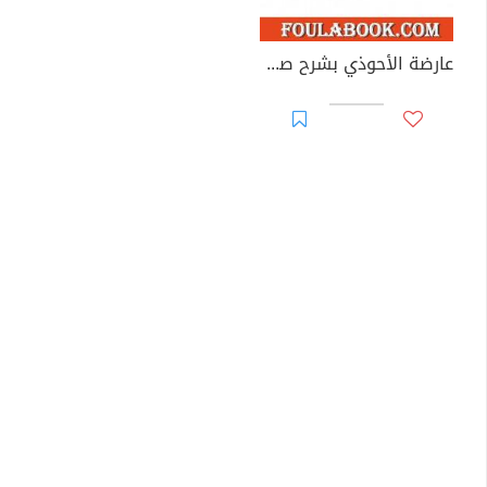
عارضة الأحوذي بشرح صحيح الترمذي - الجزء الخامس: تابع النكاح - البيوع