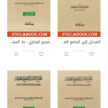
المدخل إلى الجامع المسند الصحيح والنسخة اليونينية
صحيح البخاري - ط. السنة - المجلد الأول