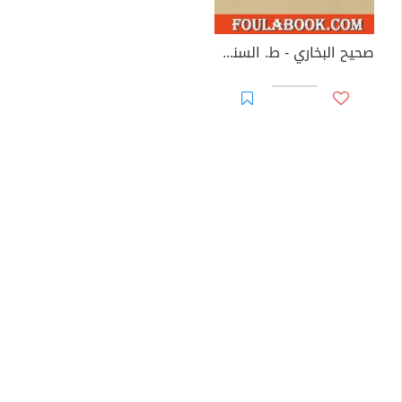
صحيح البخاري - ط. السنة - المجلد الرابع