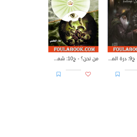
من نحن؟ - ج9: درة المعرفة المحجوبة - منبع أصول الحكمة
من نحن؟ - ج10: شمس الشموس سر الحياة وبهجة الخلاص