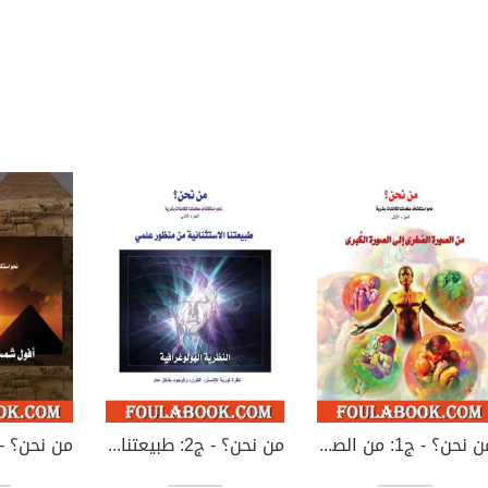
من نحن؟ - ج1: من الصورة الصغرى الى الصورة الكبرى
من نحن؟ - ج2: طبيعتنا الاستثنائية من منظور علمي