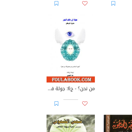
من نحن؟ - ج6: جولة في عالم النور