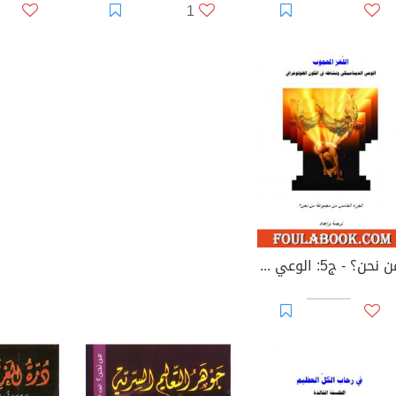
1
من نحن؟ - ج5: الوعي الديناميكي ونشاطه في الكون الهولوغرافي