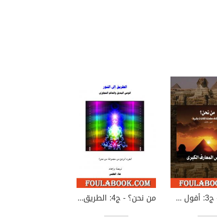
من نحن؟ - ج3: أفول شمس المعارف الكبرى
من نحن؟ - ج4: الطريق إلى النور