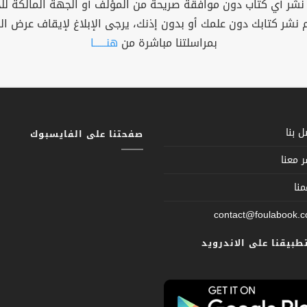
 نشر أي كتاب دون موافقة صريحة من المؤلف أو الجهة المالكة ل
م نشر كتابك دون علمك أو بدون إذنك، يرجى الإبلاغ لإيقاف عرض ال
بمراسلتنا مباشرة من
هنــــــا
 بنا
صفحتنا على الفايسبوك
 معنا
نا
contact@foulabook.
تطبيقنا على الاندرويد